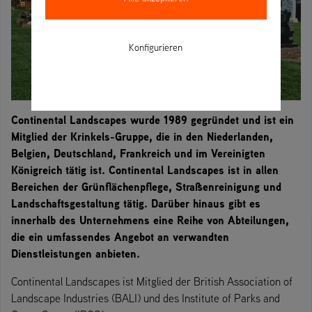
Konfigurieren
Continental Landscapes wurde 1989 gegründet und ist ein
Mitglied der Krinkels-Gruppe, die in den Niederlanden,
Belgien, Deutschland, Frankreich und im Vereinigten
Königreich tätig ist. Continental Landscapes ist in allen
Bereichen der Grünflächenpflege, Straßenreinigung und
Landschaftsgestaltung tätig. Darüber hinaus gibt es
innerhalb des Unternehmens eine Reihe von Abteilungen,
die ein umfassendes Angebot an verwandten
Dienstleistungen anbieten.
Continental Landscapes ist Mitglied der British Association of
Landscape Industries (BALI) und des Institute of Parks and