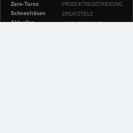
Zero-Turns
PRODUKTREGISTRIERUNG
Schneefräsen
ERSATZTEILE
Aktuelles
HÄNDLERSUCHE
Unternehmen
KONTAKT
Immer auf dem neuesten Stand:
Entdecken Sie weitere Websites unseres Mehrmarken-
Unternehmens:
Impressum
Datenschutzerklärung