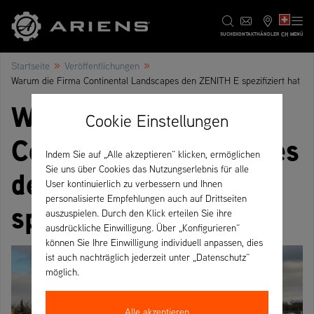
CH
SUCHE
KONTAKT
HÄNDLER
MENÜ
»
»
Startseite
Veröffentlichungen
Warum die Firma Continental Landscapes den ZENITH E spezifiziert hat
Warum die Firma
Cookie Einstellungen
Continental Landscapes
Indem Sie auf „Alle akzeptieren“ klicken, ermöglichen
Sie uns über Cookies das Nutzungserlebnis für alle
den ZENITH E
User kontinuierlich zu verbessern und Ihnen
personalisierte Empfehlungen auch auf Drittseiten
spezifiziert hat
auszuspielen. Durch den Klick erteilen Sie ihre
ausdrückliche Einwilligung. Über „Konfigurieren“
können Sie Ihre Einwilligung individuell anpassen, dies
ist auch nachträglich jederzeit unter „Datenschutz“
möglich.
Alle akzeptieren