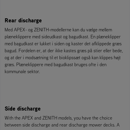
Rear discharge
Med APEX- og ZENITH-modellerne kan du vælge mellem
plæneklippere med sideudkast og bagudkast. En plæneklipper
med bagudkast er lukket i siden og kaster det afklippede græs
bagud. Fordelen er, at der ikke kastes græs på stier eller bede,
og at der i modsætning til et bioklipssæt også kan klippes højt
græs. Plæneklippere med bagudkast bruges ofte i den
kommunale sektor.
Side discharge
With the APEX and ZENITH models, you have the choice
between side discharge and rear discharge mower decks. A