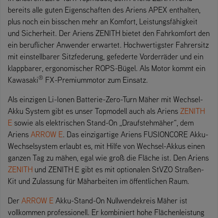
bereits alle guten Eigenschaften des Ariens APEX enthalten,
plus noch ein bisschen mehr an Komfort, Leistungsfähigkeit
und Sicherheit. Der Ariens ZENITH bietet den Fahrkomfort den
ein beruflicher Anwender erwartet. Hochwertigster Fahrersitz
mit einstellbarer Sitzfederung, gefederte Vorderräder und ein
klappbarer, ergonomischer ROPS-Bügel. Als Motor kommt ein
®
Kawasaki
FX-Premiummotor zum Einsatz.
Als einzigen Li-Ionen Batterie-Zero-Turn Mäher mit Wechsel-
Akku System gibt es unser Topmodell auch als Ariens
ZENITH
E
sowie als elektrischen Stand-On „Draufstehmäher“, dem
Ariens
ARROW E
. Das einzigartige Ariens FUSIONCORE Akku-
Wechselsystem erlaubt es, mit Hilfe von Wechsel-Akkus einen
ganzen Tag zu mähen, egal wie groß die Fläche ist. Den Ariens
ZENITH
und ZENITH E gibt es mit optionalen StVZO Straßen-
Kit und Zulassung für Mäharbeiten im öffentlichen Raum.
Der
ARROW E
Akku-Stand-On Nullwendekreis Mäher ist
vollkommen professionell. Er kombiniert hohe Flächenleistung