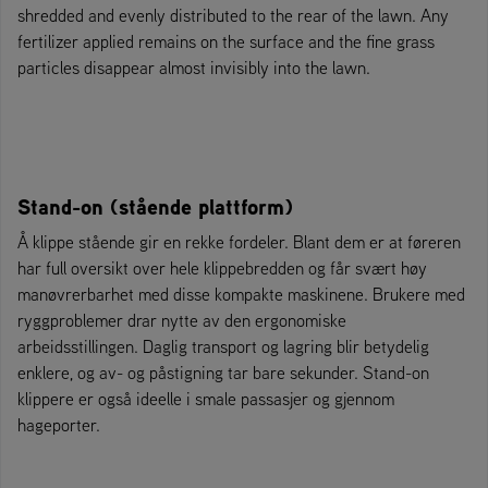
shredded and evenly distributed to the rear of the lawn. Any
fertilizer applied remains on the surface and the fine grass
particles disappear almost invisibly into the lawn.
Stand-on (stående plattform)
Å klippe stående gir en rekke fordeler. Blant dem er at føreren
har full oversikt over hele klippebredden og får svært høy
manøvrerbarhet med disse kompakte maskinene. Brukere med
ryggproblemer drar nytte av den ergonomiske
arbeidsstillingen. Daglig transport og lagring blir betydelig
enklere, og av- og påstigning tar bare sekunder. Stand-on
klippere er også ideelle i smale passasjer og gjennom
hageporter.