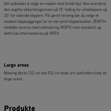
Det anbefales å velge en maskin med brede hjul. Ikke overskrid
den angitte sikkerhetsgrensen på 15° helling for sitteklippere og
20° for stående klippere. På ujevnt terreng bør du velge et
smalere klippeaggregat for et mer jevnt klipperesultat. ZENITH-
modellen leveres med veltesikring (ROPS) som standard, og
dette kan ettermonteres på APEX.
Large areas
Mowing decks 132 cm and 152 cm wide are used effectively on
large areas.
Produkte