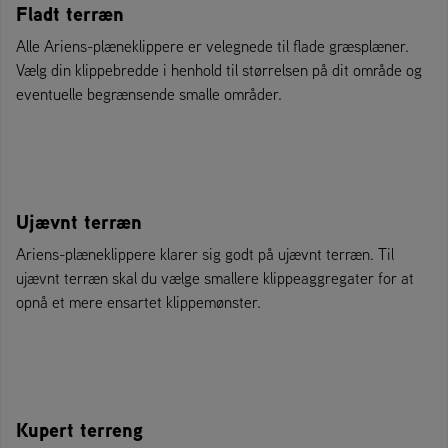
Fladt terræn
Alle Ariens-plæneklippere er velegnede til flade græsplæner.
Vælg din klippebredde i henhold til størrelsen på dit område og
eventuelle begrænsende smalle områder.
Ujævnt terræn
Ariens-plæneklippere klarer sig godt på ujævnt terræn. Til
ujævnt terræn skal du vælge smallere klippeaggregater for at
opnå et mere ensartet klippemønster.
Kupert terreng