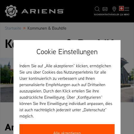
CH
SUCHE
KONTAKT
HÄNDLER
MENÜ
»
Startseite
Kommunen & Bauhöfe
Kommunen & Bauhöfe
Cookie Einstellungen
Indem Sie auf „Alle akzeptieren“ klicken, ermöglichen
Sie uns über Cookies das Nutzungserlebnis für alle
User kontinuierlich zu verbessern und Ihnen
personalisierte Empfehlungen auch auf Drittseiten
auszuspielen. Durch den Klick erteilen Sie ihre
ausdrückliche Einwilligung. Über „Konfigurieren“
können Sie Ihre Einwilligung individuell anpassen, dies
ist auch nachträglich jederzeit unter „Datenschutz“
möglich.
Anwenderkomfort für lange
Alle akzeptieren