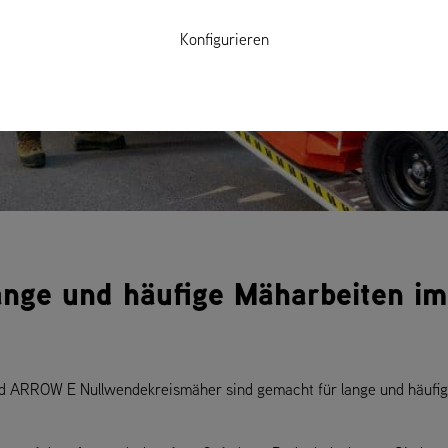
Konfigurieren
nge und häufige Mäharbeiten im
 ARROW E Nullwendekreismäher sind gemacht für lange und häufige