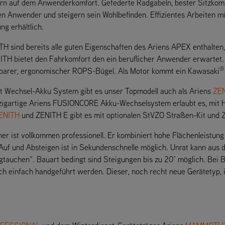
ern auf dem Anwenderkomfort. Gefederte Radgabeln, bester Sitzkom
Anwender und steigern sein Wohlbefinden. Effizientes Arbeiten mit
g erhältlich.
H sind bereits alle guten Eigenschaften des Ariens APEX enthalten,
ITH bietet den Fahrkomfort den ein beruflicher Anwender erwartet. 
®
ppbarer, ergonomischer ROPS-Bügel. Als Motor kommt ein Kawasaki
it Wechsel-Akku System gibt es unser Topmodell auch als Ariens
ZEN
nzigartige Ariens FUSIONCORE Akku-Wechselsystem erlaubt es, mit 
ENITH
und ZENITH E gibt es mit optionalen StVZO Straßen-Kit und Z
 ist vollkommen professionell. Er kombiniert hohe Flächenleistung 
 Auf und Absteigen ist in Sekundenschnelle möglich. Unrat kann au
tauchen“. Bauart bedingt sind Steigungen bis zu 20° möglich. Bei B
h einfach handgeführt werden. Dieser, noch recht neue Gerätetyp,