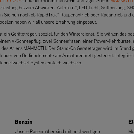
FESSIONAL
und dem Winterdienst-Geräteträger Ariens
MAMMOTH
istung bis zum Abwinken. AutoTurn™, LED-Licht, Griffheizung, SH
en Sie nun noch ob RapidTrak™ Raupenantrieb oder Radantrieb und o
odellen haben wir all unsere Erfahrung eingebaut.
st ein Geräteträger, speziell für den Winterdienst. Sie wählen das
einem V-Schneepflug, zwei Schneefräsen, einer Power-Kehrbürste, 
 des Ariens MAMMOTH. Der Stand-On Geräteträger wird im Stand ge
 oder von Bedienelemente am Armaturenbrett gesteuert. Integriert
 Schnellwechsel-System einfach wechseln.
Benzin
El
g
Unsere Rasenmäher sind mit hochwertigen
Mo