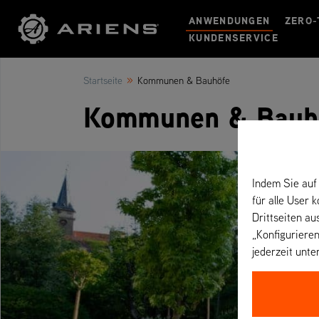
ANWENDUNGEN
ZERO-
KUNDENSERVICE
»
Startseite
Kommunen & Bauhöfe
Kommunen & Bauh
Indem Sie auf 
für alle User 
Drittseiten au
„Konfigurieren
jederzeit unte