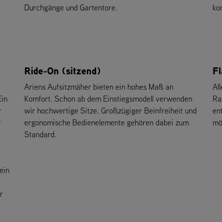
Durchgänge und Gartentore.
ko
Ride-On (sitzend)
Fl
e
Ariens Aufsitzmäher bieten ein hohes Maß an
Al
Ein
Komfort. Schon ab dem Einstiegsmodell verwenden
Ra
r
wir hochwertige Sitze. Großzügiger Beinfreiheit und
en
r
ergonomische Bedienelemente gehören dabei zum
mö
Standard.
ein
r