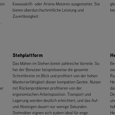
ein
Kawasaki®- oder Ariens-Motoren ausgestattet. Sie
gl
bieten überdurchschnittliche Leistung und
be
Zuverlässigkeit.
.
Stehplattform
H
Das Mähen im Stehen bietet zahlreiche Vorteile. So
Be
hat der Benutzer beispielsweise die gesamte
zw
Schnittbreite im Blick und profitiert von der hohen
Ra
Manövrierfähigkeit dieser kompakten Geräte. Nutzer
He
der
mit Rückenproblemen profitieren von der
da
ergonomischen Arbeitsposition. Transport und
De
Lagerung werden deutlich erleichtert, und das Auf-
un
und Absteigen dauert nur wenige Sekunden.
ho
Stehmäher eignen sich zudem ideal für enge
He