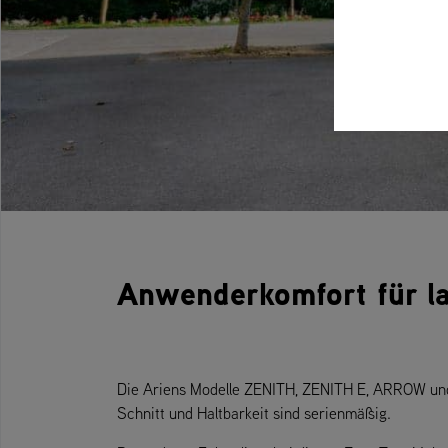
Anwenderkomfort für la
Die Ariens Modelle ZENITH, ZENITH E, ARROW und
Schnitt und Haltbarkeit sind serienmäßig.