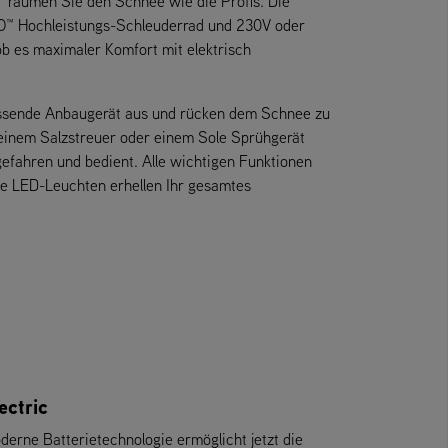
™
räumen Sie den Schnee wie die Profis. Die
O™ Hochleistungs-Schleuderrad und 230V oder
b es maximaler Komfort mit elektrisch
 passende Anbaugerät aus und rücken dem Schnee zu
einem Salzstreuer oder einem Sole Sprühgerät
fahren und bedient. Alle wichtigen Funktionen
e LED-Leuchten erhellen Ihr gesamtes
ectric
derne Batterietechnologie ermöglicht jetzt die