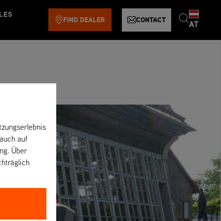
LES
FIND DEALER
CONTACT
AT
tzungserlebnis
 auch auf
ung. Über
chträglich