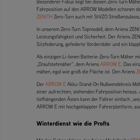
Besonderer Fokus liegt bei diesen Zero-Turn Mäh
Fahrposition auf den ARROW Modellen schonen den 
ZENITH
Zero-Turn auch mit StVZO Straßenzulassun
In unserem Zero-Turn Topmodell, dem Ariens ZENIT
Leistungsfähigkeit und Sicherheit. Der Ariens ZEN
Sitzfederung, gefederte Vorderräder und ein kla
Als einzigen Li-Ionen Batterie-Zero-Turn Mäher m
„Draufstehmäher“, dem Ariens
ARROW E
. Das ei
mähen, egal wie groß die Fläche ist. Den Ariens
Z
Der
ARROW E
Akku-Stand-On Nullwendekreis Mäher
einer aufrechten, stehenden Fahrposition heraus.
tiefhängenden Ästen kann der Fahrer einfach „weg
ARROW E mit hochgeklappter Fahrerplattform, auc
Winterdienst wie die Profis