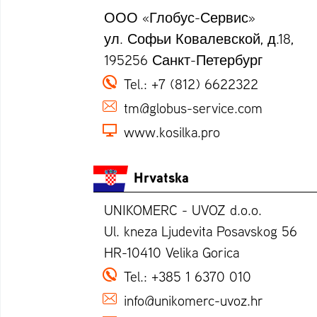
ООО «Глобус-Сервис»
ул. Софьи Ковалевской, д.18,
195256 Санкт-Петербург
Tel.:
+7 (812) 6622322
tm@globus-service.com
www.kosilka.pro
Hrvatska
UNIKOMERC - UVOZ d.o.o.
Ul. kneza Ljudevita Posavskog 56
HR-10410 Velika Gorica
Tel.:
+385 1 6370 010
info@unikomerc-uvoz.hr