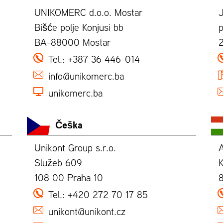
UNIKOMERC d.o.o. Mostar
Bišće polje Konjusi bb
p
BA-88000 Mostar
Tel.:
+387 36 446-014
info@unikomerc.ba
unikomerc.ba
Češka
Unikont Group s.r.o.
Služeb 609
K
108 00 Praha 10
Tel.:
+420 272 70 17 85
unikont@unikont.cz