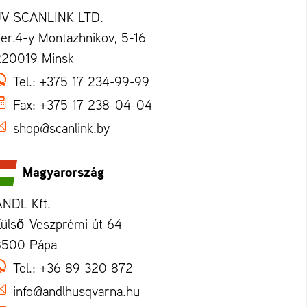
JV SCANLINK LTD.
er.4-y Montazhnikov, 5-16
220019 Minsk
Tel.:
+375 17 234-99-99
Fax:
+375 17 238-04-04
shop@scanlink.by
Magyarország
ANDL Kft.
ülső-Veszprémi út 64
8500 Pápa
Tel.:
+36 89 320 872
info@andlhusqvarna.hu