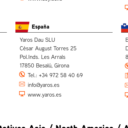
España
t
Yaros Dau SLU
B
Cèsar August Torres 25
D
Pol.Inds. Les Arrals
17850 Besalú, Girona
Tel.:
+34 972 58 40 69
info@yaros.es
www.yaros.es