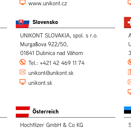
www.unikont.cz
Slovensko
UNIKONT SLOVAKIA, spol. s r.o.
Murgašova 922/50,
U
01841 Dubnica nad Váhom
Tel.:
+421 42 469 11 74
unikont@unikont.sk
unikont.sk
Österreich
Hochfilzer GmbH & Co KG