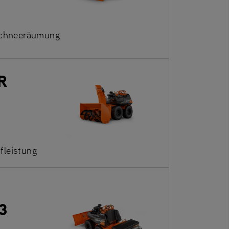
Schneeräumung
R
leistung
3