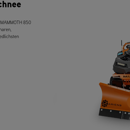
chnee
ens MAMMOTH 850
haren,
edlichsten