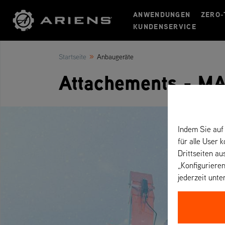
ANWENDUNGEN
ZERO-
KUNDENSERVICE
»
Startseite
Anbaugeräte
Attachements - M
Indem Sie auf 
für alle User 
Drittseiten au
„Konfigurieren
jederzeit unte