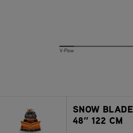
V-Plow
Snow Blade
Power Brush
Sno
SNOW BLADE
48″ 122 CM