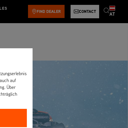
LES
FIND DEALER
CONTACT
AT
tzungserlebnis
 auch auf
ung. Über
chträglich