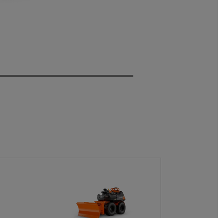
wblower Head
Salt Spreader
Brine Sprayer