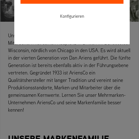
Konfigurieren
Unser Familienunternehmen
AriensCo
mit über 1.800
Mitarbeitern hat seinen Hauptsitz in Brillion im Bundesstaat
Wisconsin, nördlich von Chicago in den USA. Es wird aktuell
in der vierten Generation von Dan Ariens geführt. Die fünfte
Generation ist bereits ebenfalls aktiv in der Führungsebene
vertreten. Gegründet 1933 ist AriensCo ein
Qualitätshersteller mit langer Tradition und vereint seine
Produktionsstandorte, Marken und Mitarbeiter über die
gemeinsamen Kernwerte. Lernen Sie unser Mehrmarken-
Unternehmen AriensCo und seine Markenfamilie besser
kennen!
UNSERE MARKENFAMILIE