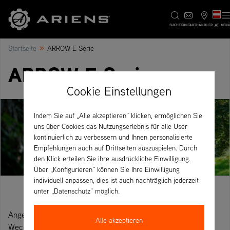
AT
SUCHE
KONTAKT
HÄNDLER
MEN
»
Startseite
ARROW E Serie
ARROW E Serie
Cookie Einstellungen
Indem Sie auf „Alle akzeptieren“ klicken, ermöglichen Sie
uns über Cookies das Nutzungserlebnis für alle User
kontinuierlich zu verbessern und Ihnen personalisierte
Empfehlungen auch auf Drittseiten auszuspielen. Durch
den Klick erteilen Sie ihre ausdrückliche Einwilligung.
Über „Konfigurieren“ können Sie Ihre Einwilligung
individuell anpassen, dies ist auch nachträglich jederzeit
unter „Datenschutz“ möglich.
Angetrieben durch das FusionCore Lithium-Ionen-
Alle akzeptieren
Wechselakkusystem ist der ARROW E ein voll kommerzieller,