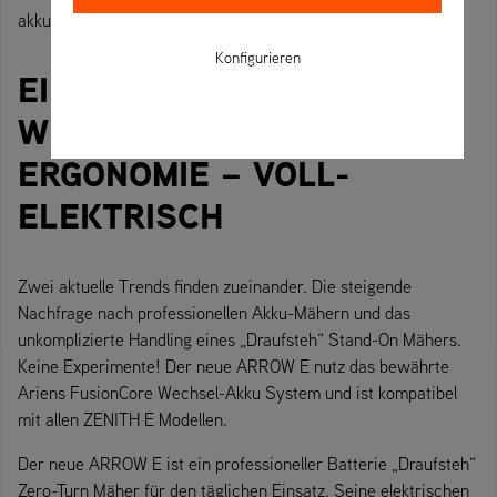
akkubetriebener Zero-Turn
Konfigurieren
EIN NEUES LEVEL AN
WENDIGKEIT UND
ERGONOMIE – VOLL-
ELEKTRISCH
Zwei aktuelle Trends finden zueinander. Die steigende
Nachfrage nach professionellen Akku-Mähern und das
unkomplizierte Handling eines „Draufsteh“ Stand-On Mähers.
Keine Experimente! Der neue ARROW E nutz das bewährte
Ariens FusionCore Wechsel-Akku System und ist kompatibel
mit allen ZENITH E Modellen.
Der neue ARROW E ist ein professioneller Batterie „Draufsteh“
Zero-Turn Mäher für den täglichen Einsatz. Seine elektrischen