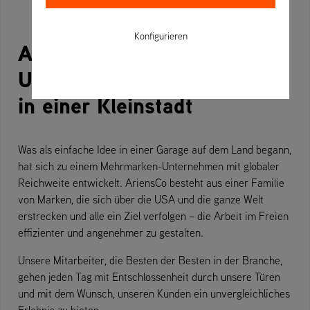
Konfigurieren
AriensCo - Ein globales
Unternehmen mit Wurzeln
in einer Kleinstadt
Was als einfache Idee in einer Garage auf dem Land begann,
hat sich zu einem Mehrmarken-Unternehmen mit globaler
Reichweite entwickelt. AriensCo besteht aus einer Familie
von Marken, die sich über die USA und die ganze Welt
erstrecken und alle ein Ziel verfolgen – die Arbeit im Freien
effizienter und angenehmer zu gestalten.
Unsere Mitarbeiter, die Besten der Besten in der Branche,
gehen jeden Tag mit Entschlossenheit durch unsere Türen
und mit dem Wunsch, unseren Kunden ein unvergleichliches
Erlebnis zu bieten.