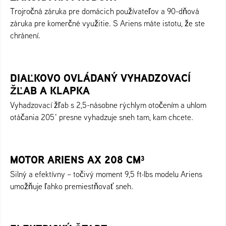
Trojročná záruka pre domácich používateľov a 90-dňová
záruka pre komerčné využitie. S Ariens máte istotu, že ste
chránení.
DIAĽKOVO OVLÁDANÝ VYHADZOVACÍ
ŽĽAB A KLAPKA
Vyhadzovací žľab s 2,5-násobne rýchlym otočením a uhlom
otáčania 205° presne vyhadzuje sneh tam, kam chcete.
MOTOR ARIENS AX 208 CM³
Silný a efektívny – točivý moment 9,5 ft·lbs modelu Ariens
umožňuje ľahko premiestňovať sneh.