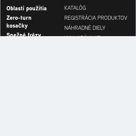
Oblasti použitia
KATALÓG
Zero-turn
REGISTRÁCIA PRODUKTOV
kosačky
NÁHRADNÉ DIELY
Snežné frézy
VYHĽADÁVANIE
Novinky
PREDAJCOV
Spoločnosť
KONTAKT
Always up to date:
Discover more websites of our multi-brand company: