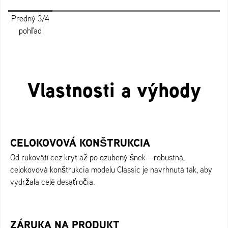
Predný 3/4
Profil
Zadný 3/4
Pohľad
Pohľad
Pohľad
pohľad
pohľad
zozadu
spredu
zhora
Vlastnosti a výhody
CELOKOVOVÁ KONŠTRUKCIA
Od rukovätí cez kryt až po ozubený šnek – robustná,
celokovová konštrukcia modelu Classic je navrhnutá tak, aby
vydržala celé desaťročia.
ZÁRUKA NA PRODUKT