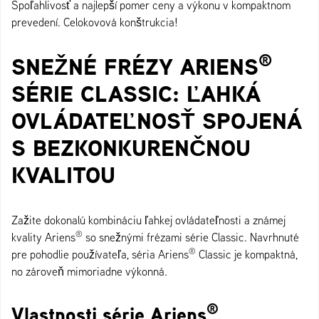
Spoľahlivosť a najlepší pomer ceny a výkonu v kompaktnom
prevedení. Celokovová konštrukcia!
®
SNEŽNÉ FRÉZY ARIENS
SÉRIE CLASSIC: ĽAHKÁ
OVLÁDATEĽNOSŤ SPOJENÁ
S BEZKONKURENČNOU
KVALITOU
Zažite dokonalú kombináciu ľahkej ovládateľnosti a známej
®
kvality Ariens
so snežnými frézami série Classic. Navrhnuté
®
pre pohodlie používateľa, séria Ariens
Classic je kompaktná,
no zároveň mimoriadne výkonná.
®
Vlastnosti série Ariens