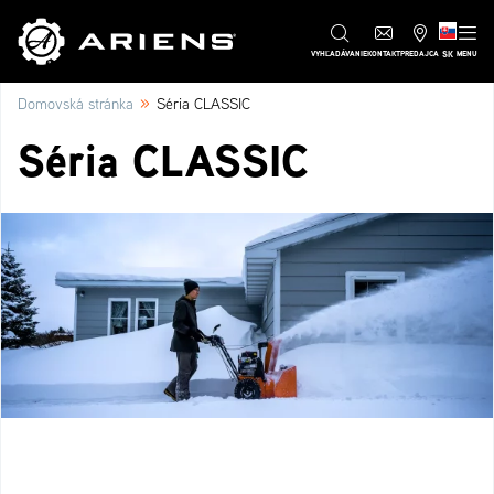
SK
VYHĽADÁVANIE
KONTAKT
PREDAJCA
MENU
»
Domovská stránka
Séria CLASSIC
Séria CLASSIC