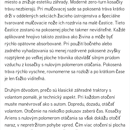
miesto a znižuje estetiku záhrady. Moderné zero-turn kosačky
trávu nezbierajú. Pri mulčovacej sade sa pokosená tráva krátko
drží v oddelených sekciách žacieho ústrojenstva a špeciálne
tvarované mulčovacie nože ich rozdrvia na malé častice. Tieto
častice zostanú na pokosenej ploche takmer neviditeľné. Každé
aplikované hnojivo takisto zostáva ako živina a môže byť
rýchlo opätovne absorbované. Pri použití bočného alebo
zadného vyhadzovania sú menej rozdrvené pokosené zvyšky
rozptýlené po veľkej ploche trávnika obzvlášť silným prúdom
vzduchu z kosačky s nulovým polomerom otáčania. Pokosená
tráva rýchlo vyschne, rovnomerne sa rozloží a po krátkom čase
je len ťažko viditeľná.
Druhým dôvodom, prečo sú klasické záhradné traktory s
volantom pomalé, je technický aspekt. Pri každom otočení
musíte manévrovať ako s autom. Dopredu, dozadu, otáčať
volantom. Otočenie na niekoľko pokusov zaberá čas. Kosačky
Ariens s nulovým polomerom otáčania sa však dokážu otočiť
naraz, v nepretržitom pohybe vpred. Čím viac otočení si plocha