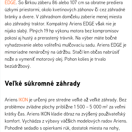
EDGE
. So šírkou záberu 86 alebo 107 cm sa obratne prediera
úzkymi priestormi, okolo kvetinových záhonov či cez záhradné
bránky a dvere. V záhradnom domčeku zaberie menej miesta
ako záhradný traktor. Kompaktný Ariens EDGE však nie je
nijako slabý. Plných 19 hp výkonu motora bez kompromisov
pokosí aj hustý a prerastený trávnik. Na výber máte bočné
vyhadzovanie alebo voliteľnú mulčovaciu sadu. Ariens EDGE je
mimoriadne nenáročný na údržbu. Stačí len občas nabrúsiť
nože a vymeniť motorový olej. Pohon kolies je trvalo
bezúdržbový.
Veľké súkromné záhrady
Ariens
IKON
je určený pre stredne veľké až veľké záhrady. Bez
problémov zvládne plochy približne 1 500 – 5 000 m² za veľmi
krátky čas. Ariens IKON kladie dôraz na zvýšený používateľský
komfort. Vychádza z výbavy väčších modelových radov Ariens.
Pohodlné sedadlo s opierkami rúk, dostatok miesta na nohy,