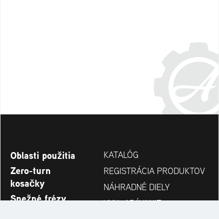
Oblasti použitia
KATALÓG
Zero-turn
REGISTRÁCIA PRODUKTOV
kosačky
NÁHRADNÉ DIELY
Snežné frézy
VYHĽADÁVANIE
Novinky
PREDAJCOV