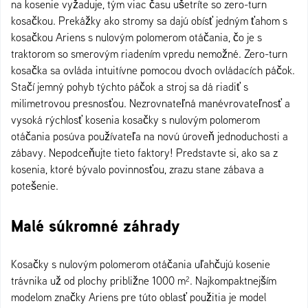
na kosenie vyžaduje, tým viac času ušetríte so zero-turn
kosačkou. Prekážky ako stromy sa dajú obísť jedným ťahom s
kosačkou Ariens s nulovým polomerom otáčania, čo je s
traktorom so smerovým riadením vpredu nemožné. Zero-turn
kosačka sa ovláda intuitívne pomocou dvoch ovládacích páčok.
Stačí jemný pohyb týchto páčok a stroj sa dá riadiť s
milimetrovou presnosťou. Nezrovnateľná manévrovateľnosť a
vysoká rýchlosť kosenia kosačky s nulovým polomerom
otáčania posúva používateľa na novú úroveň jednoduchosti a
zábavy. Nepodceňujte tieto faktory! Predstavte si, ako sa z
kosenia, ktoré bývalo povinnosťou, zrazu stane zábava a
potešenie.
Malé súkromné záhrady
Kosačky s nulovým polomerom otáčania uľahčujú kosenie
trávnika už od plochy približne 1000 m². Najkompaktnejším
modelom značky Ariens pre túto oblasť použitia je model