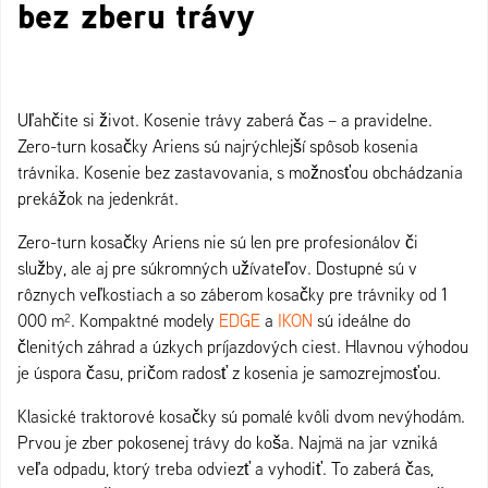
bez zberu trávy
Uľahčite si život. Kosenie trávy zaberá čas – a pravidelne.
Zero-turn kosačky Ariens sú najrýchlejší spôsob kosenia
trávnika. Kosenie bez zastavovania, s možnosťou obchádzania
prekážok na jedenkrát.
Zero-turn kosačky Ariens nie sú len pre profesionálov či
služby, ale aj pre súkromných užívateľov. Dostupné sú v
rôznych veľkostiach a so záberom kosačky pre trávniky od 1
000 m². Kompaktné modely
EDGE
a
IKON
sú ideálne do
členitých záhrad a úzkych príjazdových ciest. Hlavnou výhodou
je úspora času, pričom radosť z kosenia je samozrejmosťou.
Klasické traktorové kosačky sú pomalé kvôli dvom nevýhodám.
Prvou je zber pokosenej trávy do koša. Najmä na jar vzniká
veľa odpadu, ktorý treba odviezť a vyhodiť. To zaberá čas,