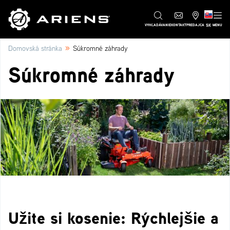
SK
VYHĽADÁVANIE
KONTAKT
PREDAJCA
MENU
»
Domovská stránka
Súkromné záhrady
Súkromné záhrady
Užite si kosenie: Rýchlejšie a