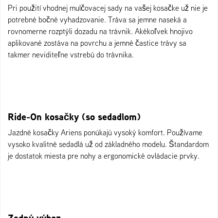
Pri použití vhodnej mulčovacej sady na vašej kosačke už nie je
potrebné bočné vyhadzovanie. Tráva sa jemne naseká a
rovnomerne rozptýli dozadu na trávnik. Akékoľvek hnojivo
aplikované zostáva na povrchu a jemné častice trávy sa
takmer neviditeľne vstrebú do trávnika.
Ride-On kosačky (so sedadlom)
Jazdné kosačky Ariens ponúkajú vysoký komfort. Používame
vysoko kvalitné sedadlá už od základného modelu. Štandardom
je dostatok miesta pre nohy a ergonomické ovládacie prvky.
Zadný výhoz