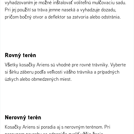
vyhadzovaním je možné inštalovať voliteľnú mulčovaciu sadu.
Pri jej použití sa tráva jemne naseká a vyhadzuje dozadu,
pričom bočný otvor a deflektor sa zatvoria alebo odstránia.
Rovný terén
Všetky kosačky Ariens sú vhodné pre rovné trávniky. Vyberte
si šírku záberu podľa veľkosti vášho trávnika a prípadných
úzkych alebo obmedzených miest.
Nerovný terén
Kosačky Ariens si poradia aj s nerovným terénom. Pri
nerovnom povrchu sa odporúča zvoliť užšie žacie