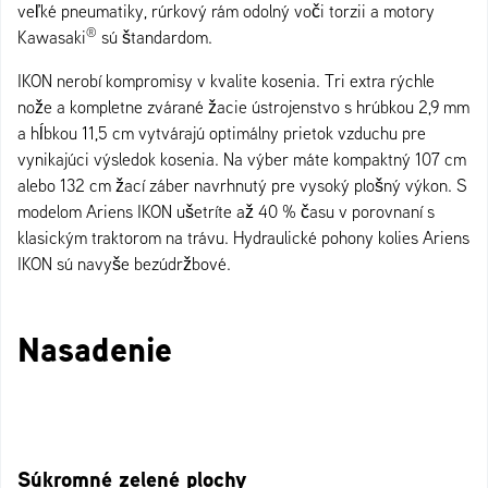
veľké pneumatiky, rúrkový rám odolný voči torzii a motory
®
Kawasaki
sú štandardom.
IKON nerobí kompromisy v kvalite kosenia. Tri extra rýchle
nože a kompletne zvárané žacie ústrojenstvo s hrúbkou 2,9 mm
a hĺbkou 11,5 cm vytvárajú optimálny prietok vzduchu pre
vynikajúci výsledok kosenia. Na výber máte kompaktný 107 cm
alebo 132 cm žací záber navrhnutý pre vysoký plošný výkon. S
modelom Ariens IKON ušetríte až 40 % času v porovnaní s
klasickým traktorom na trávu. Hydraulické pohony kolies Ariens
IKON sú navyše bezúdržbové.
Nasadenie
Súkromné zelené plochy