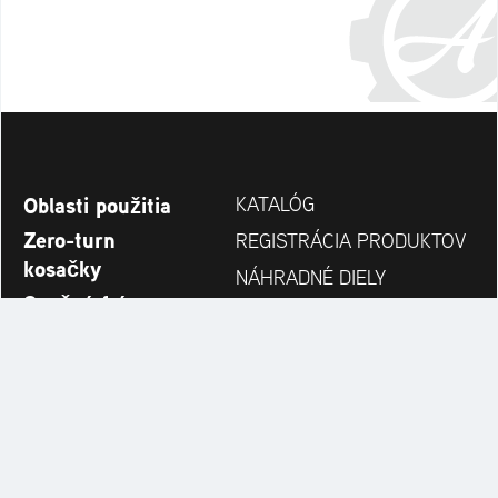
Oblasti použitia
KATALÓG
Zero-turn
REGISTRÁCIA PRODUKTOV
kosačky
NÁHRADNÉ DIELY
Snežné frézy
VYHĽADÁVANIE
Novinky
PREDAJCOV
Spoločnosť
KONTAKT
Always up to date: