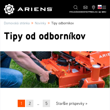
SK
VYHĽADÁVANIE
KONTAKT
PREDAJCA
MENU
»
»
Domovská stránka
Novinky
Tipy odborníkov
Tipy od odborníkov
Beitrags-Navigation
1
2
…
5
Staršie príspevky