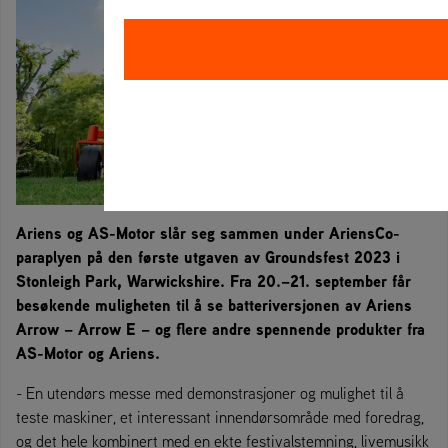
Ariens og AS-Motor slår seg sammen under AriensCo-
paraplyen på den første utgaven av Groundsfest 2023 i
Stonleigh Park, Warwickshire. Fra 20.–21. september får
besøkende muligheten til å se batteriversjonen av Ariens
Arrow – Arrow E – og flere andre spennende produkter fra
AS-Motor og Ariens.
- En utendørs messe med demonstrasjoner og mulighet til å
teste maskiner, et interessant innendørsområde med foredrag,
og det hele kombinert med en ekte festivalstemning, livemusikk