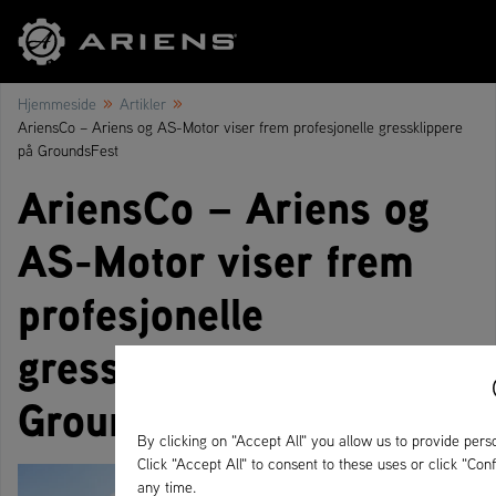
»
»
Hjemmeside
Artikler
AriensCo – Ariens og AS-Motor viser frem profesjonelle gressklippere
på GroundsFest
AriensCo – Ariens og
AS-Motor viser frem
profesjonelle
gressklippere på
GroundsFest
By clicking on "Accept All" you allow us to provide perso
Click "Accept All" to consent to these uses or click "Co
any time.