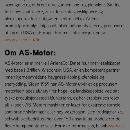
løsningene og et bredt utvalg innen snø- og plenpleie. Særlig
to-trinns snøfresere, Zero-Turn rotasjonsklippere og
plenklippetraktorer utgjør en sentral del av Ariens’
produktportefølje. Tilpasset lokale behov utvikles og produseres
utstyret i USA og Europa. For mer informasjon, besøk
www.ariens.eu/de
.
Om AS-Motor:
AS-Motor er et merke i AriensCo. Dette multimerkeselskapet
med base i Brillion, Wisconsin, USA, er en kompetent partner
innen kjerneområdene høygressklipping, plenpleie og
snørydding. Siden 1959 har AS-Motor utviklet og produsert
motorisert spesialutstyr for hage- og landskapspleie ved sitt
tyske produksjonssted i Bühlertann, og har etablert begrepet
all-klipper. AS-Motors maskiner er laget for ekstreme forhold,
som bratte skråninger eller høy vegetasjon. Den tradisjonsrike,
schwabiske bedriften har over 150 ansatte og produserer de
fleste komponentene selv. For mer informasjon, besøk
www.as-