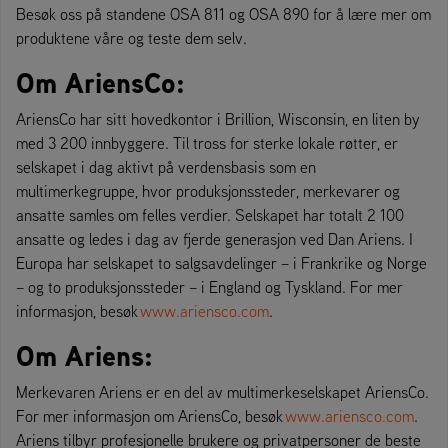
Besøk oss på standene OSA 811 og OSA 890 for å lære mer om
produktene våre og teste dem selv.
Om AriensCo:
AriensCo har sitt hovedkontor i Brillion, Wisconsin, en liten by
med 3 200 innbyggere. Til tross for sterke lokale røtter, er
selskapet i dag aktivt på verdensbasis som en
multimerkegruppe, hvor produksjonssteder, merkevarer og
ansatte samles om felles verdier. Selskapet har totalt 2 100
ansatte og ledes i dag av fjerde generasjon ved Dan Ariens. I
Europa har selskapet to salgsavdelinger – i Frankrike og Norge
– og to produksjonssteder – i England og Tyskland. For mer
informasjon, besøk
www.ariensco.com
.
Om Ariens:
Merkevaren Ariens er en del av multimerkeselskapet AriensCo.
For mer informasjon om AriensCo, besøk
www.ariensco.com
.
Ariens tilbyr profesjonelle brukere og privatpersoner de beste