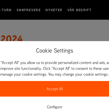
O-TURN
SNØFRESERE
NYHETER
VÅR BEDRIFT
 2024
Cookie Settings
Park-, anleggs- og kommunalteknikkmesse – et møtested for al
du trenger for parker og grøntområder, idrettsanlegg, golfba
 "Accept All" you allow us to provide personalized content and ads, 
 improve site functionality. Click "Accept All" to consent to these use
o manage your cookie settings. You may change your cookie settings 
Accept All
Configure