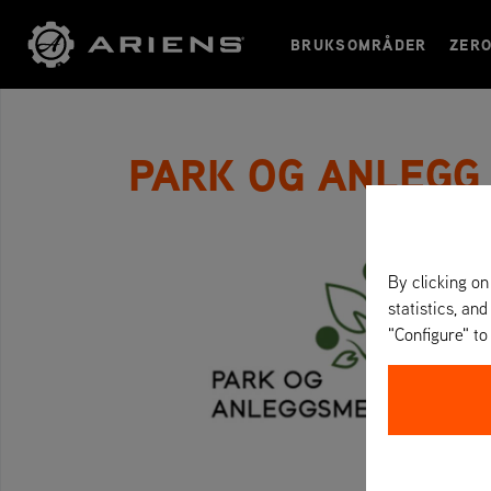
BRUKSOMRÅDER
ZER
PARK OG ANLEGG
By clicking on
statistics, and
"Configure" t