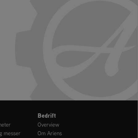
Bedrift
heter
Overview
g messer
Om Ariens