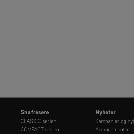
Snøfresere
Nyheter
CLASSIC serien
Kampanjer og ny
COMPACT serien
Arrangementer o