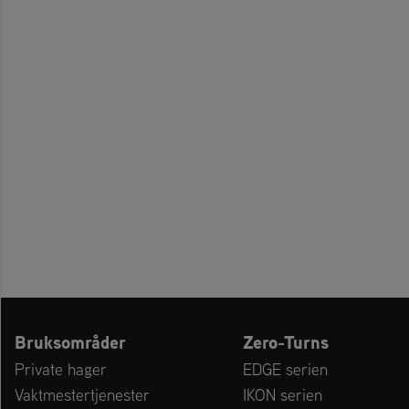
Bruksområder
Zero-Turns
Private hager
EDGE serien
Vaktmestertjenester
IKON serien