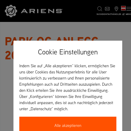
AT
SUCHE
KONTAKT
HÄNDLER
MEN
PARK OG ANLEGG
2024
Cookie Einstellungen
Indem Sie auf „Alle akzeptieren“ klicken, ermöglichen Sie
uns über Cookies das Nutzungserlebnis für alle User
kontinuierlich zu verbessern und Ihnen personalisierte
Empfehlungen auch auf Drittseiten auszuspielen. Durch
den Klick erteilen Sie ihre ausdrückliche Einwilligung.
Über „Konfigurieren“ können Sie Ihre Einwilligung
individuell anpassen, dies ist auch nachträglich jederzeit
unter „Datenschutz“ möglich.
Alle akzeptieren