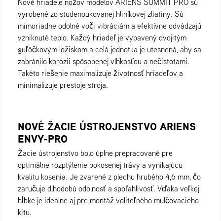
Nové hriadele nožov modelov ARIENS SUMMIT PRO sú
vyrobené zo studenoukovanej hliníkovej zliatiny. Sú
mimoriadne odolné voči vibráciám a efektívne odvádzajú
vzniknuté teplo. Každý hriadeľ je vybavený dvojitým
guľôčkovým ložiskom a celá jednotka je utesnená, aby sa
zabránilo korózii spôsobenej vlhkosťou a nečistotami.
Takéto riešenie maximalizuje životnosť hriadeľov a
minimalizuje prestoje stroja.
NOVÉ ŽACIE ÚSTROJENSTVO ARIENS
ENVY-PRO
Žacie ústrojenstvo bolo úplne prepracované pre
optimálne rozptýlenie pokosenej trávy a vynikajúcu
kvalitu kosenia. Je zvarené z plechu hrubého 4,6 mm, čo
zaručuje dlhodobú odolnosť a spoľahlivosť. Vďaka veľkej
hĺbke je ideálne aj pre montáž voliteľného mulčovacieho
kitu.