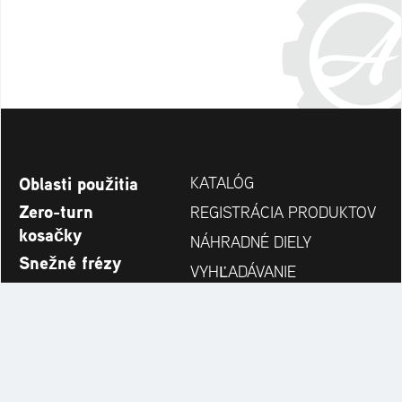
Oblasti použitia
KATALÓG
Zero-turn
REGISTRÁCIA PRODUKTOV
kosačky
NÁHRADNÉ DIELY
Snežné frézy
VYHĽADÁVANIE
Novinky
PREDAJCOV
Spoločnosť
KONTAKT
Always up to date: