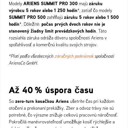
ARIENS SUMMIT PRO 300
záruku
Modely
majú
výrobcu 5 rokov alebo 1 250 hodín
*, zatiaľ čo modely
SUMMIT PRO 500
záruku 5 rokov alebo 1 500
zahŕňajú
hodín
počas prvých dvoch rokov nie je
*. Dôležité:
stanovený žiadny limit prevádzkových hodín
. Táto
rozsiahla záruka odráža dôveru spoločnosti Ariens v
spoľahlivosť a komerčnú kvalitu svojich strojov.
*Platí podľa všeobecných
záručných podmienok
spoločnosti
AriensCo GmbH.
Až 40 % úspora času
zero-turn kosačkou Ariens
So
ušetríte čas pri každom
otočení a prekonaní prekážky. Zber a odvoz trávy nie sú
potrebné, čo výrazne znižuje celkovú pracovnú náročnosť.
Pokročilá manévrovateľnosť umožňuje kosiť rýchlejšie a