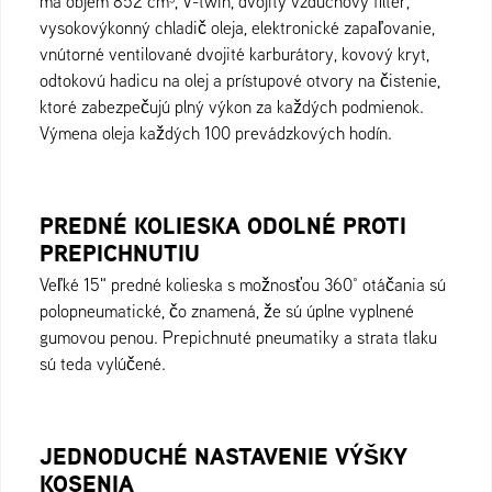
má objem 852 cm³, V-twin, dvojitý vzduchový filter,
vysokovýkonný chladič oleja, elektronické zapaľovanie,
vnútorné ventilované dvojité karburátory, kovový kryt,
odtokovú hadicu na olej a prístupové otvory na čistenie,
ktoré zabezpečujú plný výkon za každých podmienok.
Výmena oleja každých 100 prevádzkových hodín.
PREDNÉ KOLIESKA ODOLNÉ PROTI
PREPICHNUTIU
Veľké 15" predné kolieska s možnosťou 360° otáčania sú
polopneumatické, čo znamená, že sú úplne vyplnené
gumovou penou. Prepichnuté pneumatiky a strata tlaku
sú teda vylúčené.
JEDNODUCHÉ NASTAVENIE VÝŠKY
KOSENIA