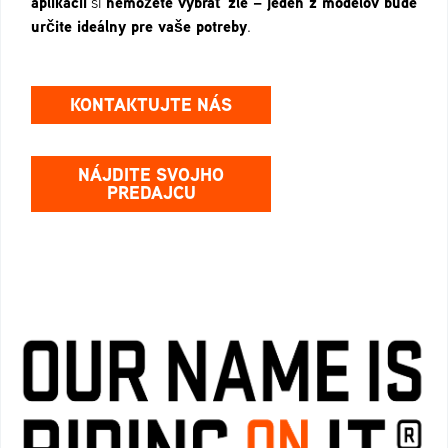
aplikácii
nemôžete vybrať zle – jeden z modelov bude
si
určite ideálny pre vaše potreby
.
KONTAKTUJTE NÁS
NÁJDITE SVOJHO
PREDAJCU