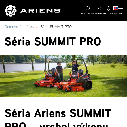
SK
VYHĽADÁVANIE
KONTAKT
PREDAJCA
MENU
»
Domovská stránka
Séria SUMMIT PRO
Séria SUMMIT PRO
Séria Ariens SUMMIT
PRO – vrchol výkonu