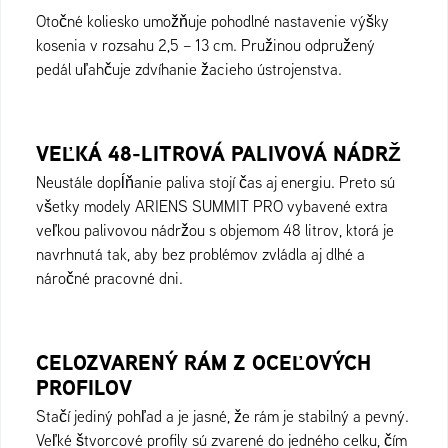
Otočné koliesko umožňuje pohodlné nastavenie výšky
kosenia v rozsahu 2,5 – 13 cm. Pružinou odpružený
pedál uľahčuje zdvíhanie žacieho ústrojenstva.
VEĽKÁ 48-LITROVÁ PALIVOVÁ NÁDRŽ
Neustále dopĺňanie paliva stojí čas aj energiu. Preto sú
všetky modely ARIENS SUMMIT PRO vybavené extra
veľkou palivovou nádržou s objemom 48 litrov, ktorá je
navrhnutá tak, aby bez problémov zvládla aj dlhé a
náročné pracovné dni.
CELOZVARENÝ RÁM Z OCEĽOVÝCH
PROFILOV
Stačí jediný pohľad a je jasné, že rám je stabilný a pevný.
Veľké štvorcové profily sú zvarené do jedného celku, čím