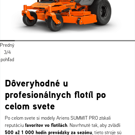
Predný
Ľavá
Zadný
Pohľad
Zadný
Pravá
Predný
Pohľad
Pohľad
3/4
strana
3/4
zozadu
3/4
strana
3/4
spredu
zhora
pohľad
pohľad
pohľad
pohľad
Dôveryhodné u
profesionálnych flotíl po
celom svete
Po celom svete si modely Ariens SUMMIT PRO získali
favoritov vo flotilách
reputáciu
. Navrhnuté tak, aby zvládli
500 až 1 000 hodín prevádzky za sezónu
, tieto stroje sú