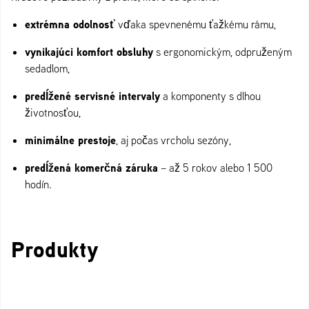
extrémna odolnosť
vďaka spevnenému ťažkému rámu,
vynikajúci komfort obsluhy
s ergonomickým, odpruženým
sedadlom,
predĺžené servisné intervaly
a komponenty s dlhou
životnosťou,
minimálne prestoje
, aj počas vrcholu sezóny,
predĺžená komerčná záruka
– až 5 rokov alebo 1 500
hodín.
Produkty