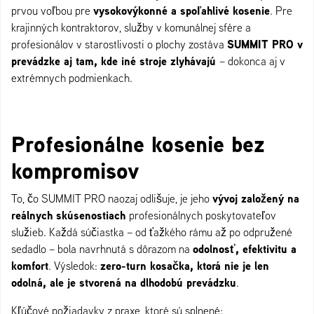
vysokovýkonné a spoľahlivé kosenie
prvou voľbou pre
. Pre
krajinných kontraktorov, služby v komunálnej sfére a
SUMMIT PRO v
profesionálov v starostlivosti o plochy zostáva
prevádzke aj tam, kde iné stroje zlyhávajú
– dokonca aj v
extrémnych podmienkach.
Profesionálne kosenie bez
kompromisov
vývoj založený na
To, čo SUMMIT PRO naozaj odlišuje, je jeho
reálnych skúsenostiach
profesionálnych poskytovateľov
služieb. Každá súčiastka – od ťažkého rámu až po odpružené
odolnosť, efektivitu a
sedadlo – bola navrhnutá s dôrazom na
komfort
zero-turn kosačka, ktorá nie je len
. Výsledok:
odolná, ale je stvorená na dlhodobú prevádzku
.
Kľúčové požiadavky z praxe, ktoré sú splnené: