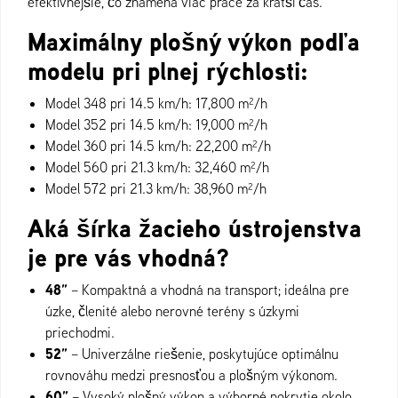
efektívnejšie, čo znamená viac práce za kratší čas.
Maximálny plošný výkon podľa
modelu pri plnej rýchlosti:
Model 348 pri 14.5 km/h: 17,800 m²/h
Model 352 pri 14.5 km/h: 19,000 m²/h
Model 360 pri 14.5 km/h: 22,200 m²/h
Model 560 pri 21.3 km/h: 32,460 m²/h
Model 572 pri 21.3 km/h: 38,960 m²/h
Aká šírka žacieho ústrojenstva
je pre vás vhodná?
48”
– Kompaktná a vhodná na transport; ideálna pre
úzke, členité alebo nerovné terény s úzkymi
priechodmi.
52”
– Univerzálne riešenie, poskytujúce optimálnu
rovnováhu medzi presnosťou a plošným výkonom.
60”
– Vysoký plošný výkon a výborné pokrytie okolo