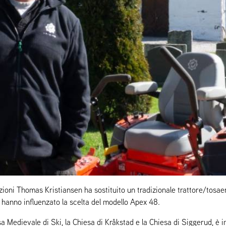
razioni Thomas Kristiansen ha sostituito un tradizionale trattore/tosa
e hanno influenzato la scelta del modello Apex 48.
 Medievale di Ski, la Chiesa di Kråkstad e la Chiesa di Siggerud, è i