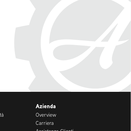
Azienda
tà
Overview
Carriera