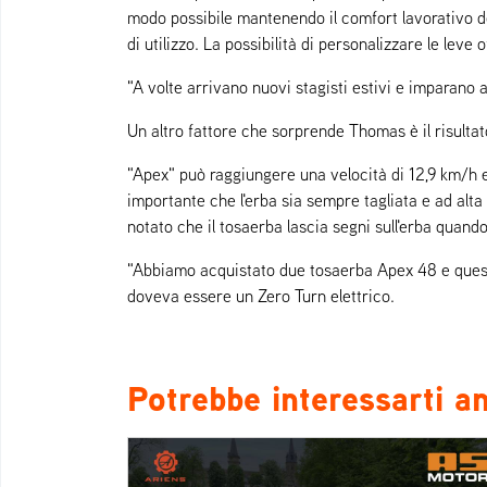
modo possibile mantenendo il comfort lavorativo de
di utilizzo. La possibilità di personalizzare le le
"A volte arrivano nuovi stagisti estivi e imparano
Un altro fattore che sorprende Thomas è il risultato
"Apex" può raggiungere una velocità di 12,9 km/h e 
importante che l'erba sia sempre tagliata e ad alt
notato che il tosaerba lascia segni sull'erba quando
"Abbiamo acquistato due tosaerba Apex 48 e quest'a
doveva essere un Zero Turn elettrico.
Potrebbe interessarti a