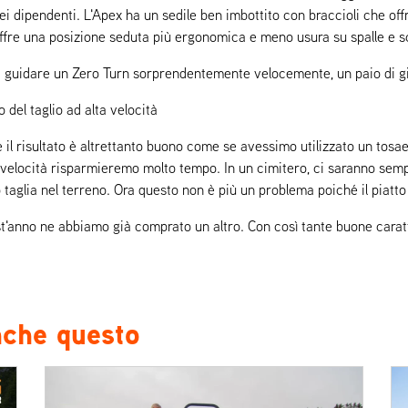
i dipendenti. L'Apex ha un sedile ben imbottito con braccioli che of
ve offre una posizione seduta più ergonomica e meno usura su spalle e 
 a guidare un Zero Turn sorprendentemente velocemente, un paio di gir
 del taglio ad alta velocità
il risultato è altrettanto buono come se avessimo utilizzato un tosae
a velocità risparmieremo molto tempo. In un cimitero, ci saranno sem
 taglia nel terreno. Ora questo non è più un problema poiché il piatto d
nno ne abbiamo già comprato un altro. Con così tante buone caratteri
nche questo