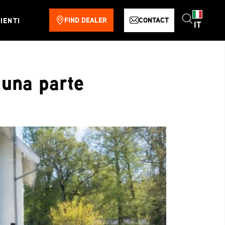
FIND DEALER
CONTACT
IENTI
IT
è una parte