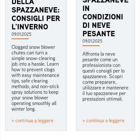
DELLA
IN
SPAZZANEVE:
CONDIZIONI
CONSIGLI PER
DI NEVE
L'INVERNO
PESANTE
09.01.2025
09.01.2025
Clogged snow blower
chutes can turn a
Affronta la neve
simple snow-clearing
pesante come un
job into a hassle. Learn
professionista con
how to prevent clogs
questi consigli per lo
with easy maintenance
spazzaneve. Scopri
tips, safe clearing
come preparare,
methods, and non-stick
utilizzare e mantenere
spray solutions to keep
il tuo spazzaneve per
your snow blower
prestazioni ottimali.
operating smoothly all
winter long.
» continua a leggere
» continua a leggere