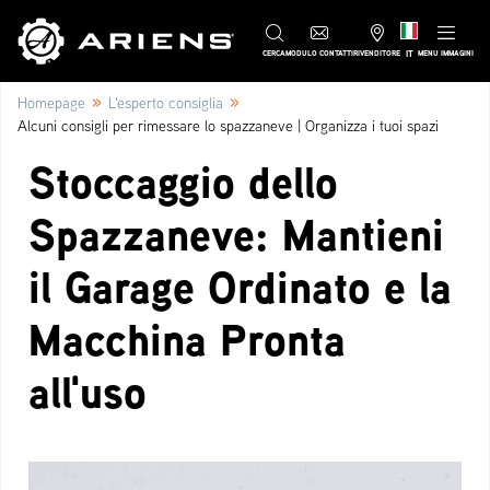
IT
CERCA
MODULO CONTATTI
RIVENDITORE
MENU IMMAGINI
»
»
Homepage
L'esperto consiglia
Alcuni consigli per rimessare lo spazzaneve | Organizza i tuoi spazi
Stoccaggio dello
Spazzaneve: Mantieni
il Garage Ordinato e la
Macchina Pronta
all'uso