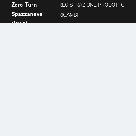
Zero-Turn
REGISTRAZIONE PRODOTTO
Spazzaneve
RICAMBI
Novità
CERCA RIVENDITORI
Azienda
CONTATTI
Always up to date:
Discover more websites of our multi-brand company:
Cookie Settings
Note Legali
NOTE LEGALI PRIVACY
Warranty Policy
Conditions