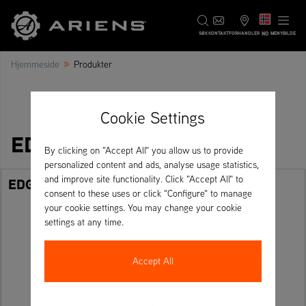
NO
SØK
KONTAKT
FORHANDLER
MENYBILDE
»
Hjemmeside
Produkter
Cookie Settings
EDGE serien
By clicking on "Accept All" you allow us to provide
personalized content and ads, analyse usage statistics,
and improve site functionality. Click "Accept All" to
EDGE 34
consent to these uses or click "Configure" to manage
your cookie settings. You may change your cookie
settings at any time.
Accept All