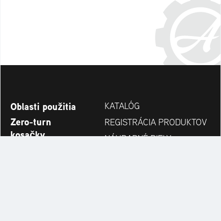
Oblasti použitia
KATALÓG
Zero-turn
REGISTRÁCIA PRODUKTOV
kosačky
NÁHRADNÉ DIELY
Snežné frézy
VYHĽADÁVANIE
Novinky
PREDAJCOV
Spoločnosť
KONTAKT
Always up to date: