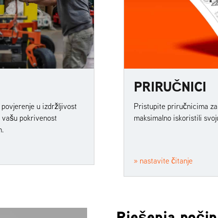
PRIRUČNICI
ovjerenje u izdržljivost
Pristupite priručnicima za
u vašu pokrivenost
maksimalno iskoristili svoj
m.
» nastavite čitanje
Rješenja počinj