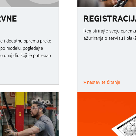
RVNE
REGISTRACI
Registrirajte svoju opremu 
ažuriranja o servisu i olakš
ove i dodatnu opremu preko
 po modelu, pogledajte
o onaj dio koji je potreban
» nastavite čitanje