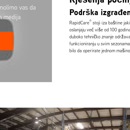
 molimo vas da
Podrška izgrađen
ih medija
®
RapidCare
stoji iza baštine jak
oslanjaju već više od 100 godina.
duboko tehničko znanje održav
funkcioniranju u svim sezonama
bilo da operirate jednom mašinom