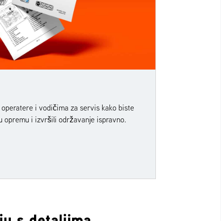
 operatere i vodičima za servis kako biste
u opremu i izvršili održavanje ispravno.
u s detaljima.