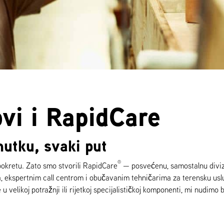
ovi i RapidCare
nutku, svaki put
®
pokretu. Zato smo stvorili RapidCare
— posvećenu, samostalnu divizi
a, ekspertnim call centrom i obučavanim tehničarima za terensku us
e u velikoj potražnji ili rijetkoj specijalističkoj komponenti, mi nudimo