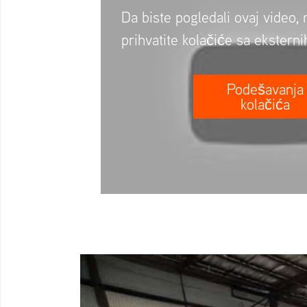
Da biste pogledali ovaj video,
prihvatite kolačiće sa ekstern
Podešavanja
kolačića