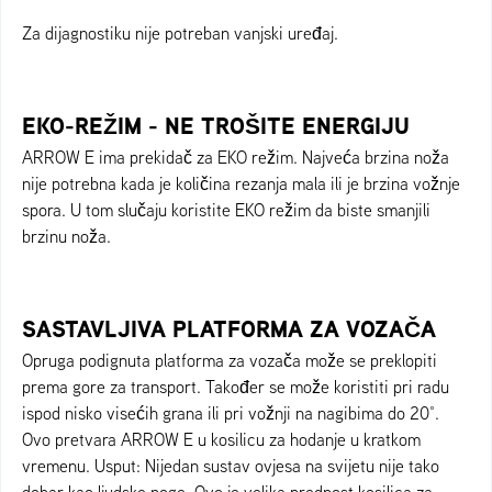
Za dijagnostiku nije potreban vanjski uređaj.
EKO-REŽIM - NE TROŠITE ENERGIJU
ARROW E ima prekidač za EKO režim. Najveća brzina noža
nije potrebna kada je količina rezanja mala ili je brzina vožnje
spora. U tom slučaju koristite EKO režim da biste smanjili
brzinu noža.
SASTAVLJIVA PLATFORMA ZA VOZAČA
Opruga podignuta platforma za vozača može se preklopiti
prema gore za transport. Također se može koristiti pri radu
ispod nisko visećih grana ili pri vožnji na nagibima do 20°.
Ovo pretvara ARROW E u kosilicu za hodanje u kratkom
vremenu. Usput: Nijedan sustav ovjesa na svijetu nije tako
dobar kao ljudske noge. Ovo je velika prednost kosilica za