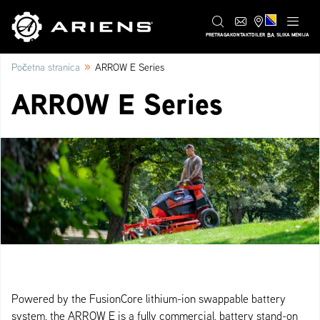
BA
PRETRAGA
KONTAKT
DILER
SLIKA MENIJA
»
Početna stranica
ARROW E Series
ARROW E Series
Powered by the FusionCore lithium-ion swappable battery
system, the ARROW E is a fully commercial, battery stand-on