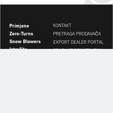
Primjene
KONTAKT
Zero-Turns
PRETRAGA PRODAVAČA
Snow Blowers
EXPORT DEALER PORTAL
Istražite
PRODUCT REGISTRATION
Kompanija
REZERVNI DIJELOVI
OPERATOR'S MANUAL
Always up to date:
Explore the AriensCo Brand World