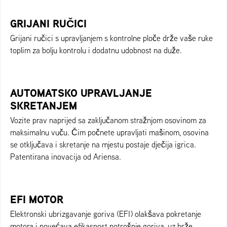
GRIJANI RUČICI
Grijani ručici s upravljanjem s kontrolne ploče drže vaše ruke
toplim za bolju kontrolu i dodatnu udobnost na duže.
AUTOMATSKO UPRAVLJANJE
SKRETANJEM
Vozite prav naprijed sa zaključanom stražnjom osovinom za
maksimalnu vuču. Čim počnete upravljati mašinom, osovina
se otključava i skretanje na mjestu postaje dječija igrica.
Patentirana inovacija od Ariensa.
EFI MOTOR
Elektronski ubrizgavanje goriva (EFI) olakšava pokretanje
motora i povećava efikasnost potrošnje goriva, uz brže