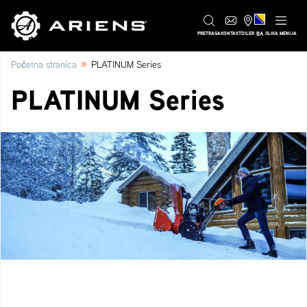
BA
PRETRAGA
KONTAKT
DILER
SLIKA MENIJA
»
Početna stranica
PLATINUM Series
PLATINUM Series