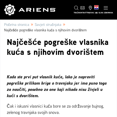
HR
TRAŽI
KONTAKT
TRGOVAC
SLIKA IZBORNIKA
»
»
Početna stranica
Savjeti stručnjaka
Najčešće pogreške vlasnika kuća s njihovim dvorištem
Najčešće pogreške vlasnika
kuća s njihovim dvorištem
Kada ste prvi put vlasnik kuće, lako je napraviti
pogreške prilikom brige o travnjaku jer ima puno toga
za naučiti, posebno za one koji nikada nisu živjeli u
kući s dvorištem.
Čak i iskusni vlasnici kuća bore se za održavanje bujnog,
zelenog travnjaka svojih snova.