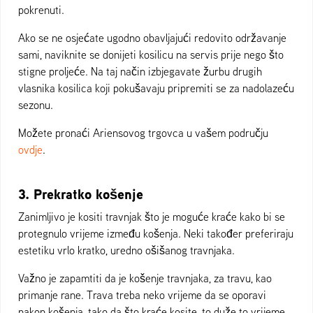
pokrenuti.
Ako se ne osjećate ugodno obavljajući redovito održavanje
sami, naviknite se donijeti kosilicu na servis prije nego što
stigne proljeće. Na taj način izbjegavate žurbu drugih
vlasnika kosilica koji pokušavaju pripremiti se za nadolazeću
sezonu.
Možete pronaći Ariensovog trgovca u vašem području
ovdje
.
3. Prekratko košenje
Zanimljivo je kositi travnjak što je moguće kraće kako bi se
protegnulo vrijeme između košenja. Neki također preferiraju
estetiku vrlo kratko, uredno ošišanog travnjaka.
Važno je zapamtiti da je košenje travnjaka, za travu, kao
primanje rane. Trava treba neko vrijeme da se oporavi
nakon košenja, tako da što kraće kosite, to duže to vrijeme