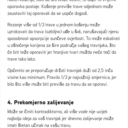
oporavka postaje. Košenje previše trave odjednom može
zaustaviti taj oporavak da se uopće dogodi.
Rezanje više od 1/3 trave u jednom košenju može
uzrokovati da trava (ozbiljno) uđe u šok, narušavajući njenu
sposobnost apsorpcije sunčeve svjetlosti. To može eskalirati
u oštećenje korijena za šire područja vašeg travnjaka, što
će biti teže oporaviti jer hranjive tvari možda neće teći do
trave tako lako.
Općenito se preporučuje držati travnjak duži od 2,5 inča
visine kao minimum. Pravilo 1/3 je najvažniji smjernica, jer
bilo što više može biti previše za travu da se oporavi.
4. Prekomjerno zalijevanje
Može se činiti kontradiktorno, ali više vode nije uvijek
najbolja ideja za vaš travnjak jer dnevno zalijevanje može
imati štetan učinak na vašu travu.