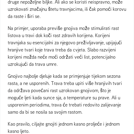
druge nepoželjne biljke. Ali ako se koristi neispravno, može
uzrokovati značajnu štetu travnjacima, ili čak pomoći korovu
da raste i širi se.
Na primjer, uporaba previše gnojiva može stimulirati rast
listova u travi dok koči rast zdravih korijena. Korijeni
travnjaka su esencijalni za njegovo preživljavanje, upijajući
hranjive tvari koje trava treba da cvjeta. Slabo razvijeni
korijeni možda neće moći održati veći list, potencijalno
uzrokujući da trava umre.
Gnojivo najbolje djeluje kada se primjenjuje tijekom sezona
rasta, a ne usporenih. Trava treba upiti više hranjivih tvari
da održava povećani rast uzrokovan gnojivom, što je
moguće ljeti kada sunce sja, a temperature su prave. Ali u
usporenim periodima, trava će trebati redovito zalijevanje
samo da bi se nosila sa svojim rastom.
Kao pravilo, ciljajte gnojiti jednom kasno proljeće i jednom
kasno ljeto.