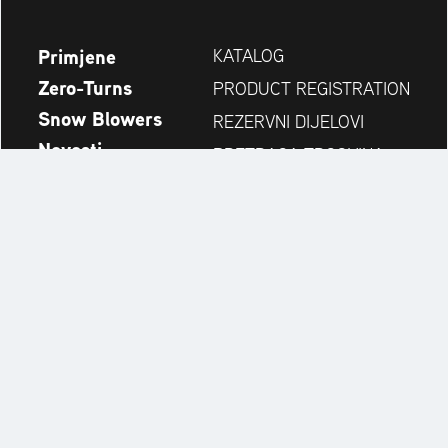
Primjene
KATALOG
Zero-Turns
PRODUCT REGISTRATION
Snow Blowers
REZERVNI DIJELOVI
Novosti
PRETRAGA TRGOVINA
Tvrtka
KONTAKT
Always up to date:
Discover more websites of our multi-brand company: