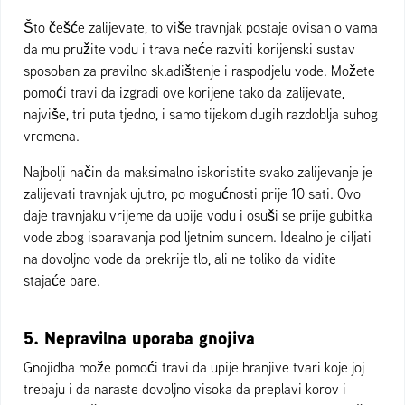
Što češće zalijevate, to više travnjak postaje ovisan o vama
da mu pružite vodu i trava neće razviti korijenski sustav
sposoban za pravilno skladištenje i raspodjelu vode. Možete
pomoći travi da izgradi ove korijene tako da zalijevate,
najviše, tri puta tjedno, i samo tijekom dugih razdoblja suhog
vremena.
Najbolji način da maksimalno iskoristite svako zalijevanje je
zalijevati travnjak ujutro, po mogućnosti prije 10 sati. Ovo
daje travnjaku vrijeme da upije vodu i osuši se prije gubitka
vode zbog isparavanja pod ljetnim suncem. Idealno je ciljati
na dovoljno vode da prekrije tlo, ali ne toliko da vidite
stajaće bare.
5. Nepravilna uporaba gnojiva
Gnojidba može pomoći travi da upije hranjive tvari koje joj
trebaju i da naraste dovoljno visoka da preplavi korov i