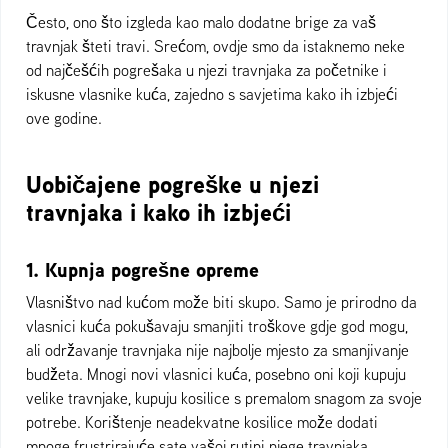
Često, ono što izgleda kao malo dodatne brige za vaš
travnjak šteti travi. Srećom, ovdje smo da istaknemo neke
od najčešćih pogrešaka u njezi travnjaka za početnike i
iskusne vlasnike kuća, zajedno s savjetima kako ih izbjeći
ove godine.
Uobičajene pogreške u njezi
travnjaka i kako ih izbjeći
1. Kupnja pogrešne opreme
Vlasništvo nad kućom može biti skupo. Samo je prirodno da
vlasnici kuća pokušavaju smanjiti troškove gdje god mogu,
ali održavanje travnjaka nije najbolje mjesto za smanjivanje
budžeta. Mnogi novi vlasnici kuća, posebno oni koji kupuju
velike travnjake, kupuju kosilice s premalom snagom za svoje
potrebe. Korištenje neadekvatne kosilice može dodati
mnoge frustrirajuće sate vašoj rutini njege travnjaka.