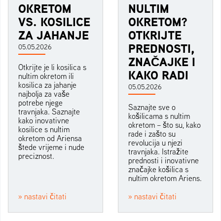
OKRETOM
NULTIM
VS. KOSILICE
OKRETOM?
ZA JAHANJE
OTKRIJTE
PREDNOSTI,
05.05.2026
ZNAČAJKE I
Otkrijte je li kosilica s
KAKO RADI
nultim okretom ili
kosilica za jahanje
05.05.2026
najbolja za vaše
potrebe njege
Saznajte sve o
travnjaka. Saznajte
košilicama s nultim
kako inovativne
okretom – što su, kako
kosilice s nultim
rade i zašto su
okretom od Ariensa
revolucija u njezi
štede vrijeme i nude
travnjaka. Istražite
preciznost.
prednosti i inovativne
značajke košilica s
nultim okretom Ariens.
» nastavi čitati
» nastavi čitati