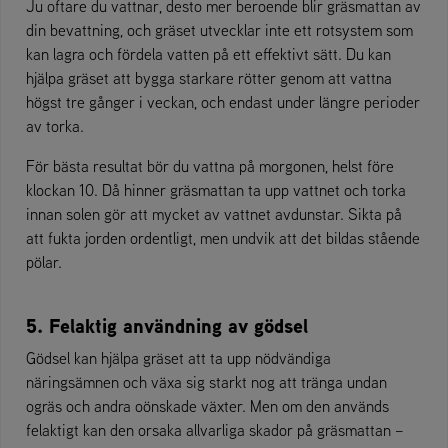
Ju oftare du vattnar, desto mer beroende blir gräsmattan av
din bevattning, och gräset utvecklar inte ett rotsystem som
kan lagra och fördela vatten på ett effektivt sätt. Du kan
hjälpa gräset att bygga starkare rötter genom att vattna
högst tre gånger i veckan, och endast under längre perioder
av torka.
För bästa resultat bör du vattna på morgonen, helst före
klockan 10. Då hinner gräsmattan ta upp vattnet och torka
innan solen gör att mycket av vattnet avdunstar. Sikta på
att fukta jorden ordentligt, men undvik att det bildas stående
pölar.
5. Felaktig användning av gödsel
Gödsel kan hjälpa gräset att ta upp nödvändiga
näringsämnen och växa sig starkt nog att tränga undan
ogräs och andra oönskade växter. Men om den används
felaktigt kan den orsaka allvarliga skador på gräsmattan –