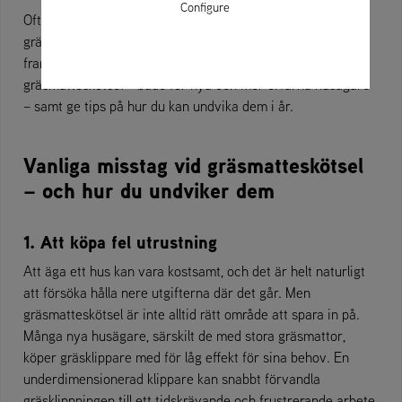
Configure
Ofta kan det som verkar vara lite extra omsorg om
gräsmattan i själva verket skada gräset. Därför vill vi lyfta
fram några av de vanligaste misstagen inom
gräsmatteskötsel – både för nya och mer erfarna husägare
– samt ge tips på hur du kan undvika dem i år.
Vanliga misstag vid gräsmatteskötsel
– och hur du undviker dem
1. Att köpa fel utrustning
Att äga ett hus kan vara kostsamt, och det är helt naturligt
att försöka hålla nere utgifterna där det går. Men
gräsmatteskötsel är inte alltid rätt område att spara in på.
Många nya husägare, särskilt de med stora gräsmattor,
köper gräsklippare med för låg effekt för sina behov. En
underdimensionerad klippare kan snabbt förvandla
gräsklippningen till ett tidskrävande och frustrerande arbete.