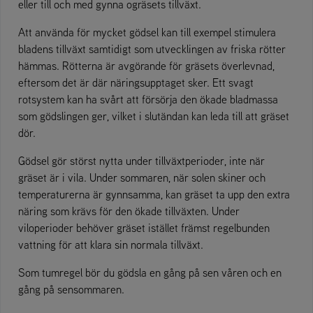
eller till och med gynna ogräsets tillväxt.
Att använda för mycket gödsel kan till exempel stimulera
bladens tillväxt samtidigt som utvecklingen av friska rötter
hämmas. Rötterna är avgörande för gräsets överlevnad,
eftersom det är där näringsupptaget sker. Ett svagt
rotsystem kan ha svårt att försörja den ökade bladmassa
som gödslingen ger, vilket i slutändan kan leda till att gräset
dör.
Gödsel gör störst nytta under tillväxtperioder, inte när
gräset är i vila. Under sommaren, när solen skiner och
temperaturerna är gynnsamma, kan gräset ta upp den extra
näring som krävs för den ökade tillväxten. Under
viloperioder behöver gräset istället främst regelbunden
vattning för att klara sin normala tillväxt.
Som tumregel bör du gödsla en gång på sen våren och en
gång på sensommaren.