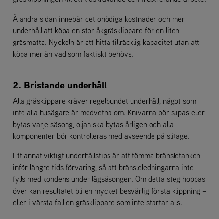
Å andra sidan innebär det onödiga kostnader och mer
underhåll att köpa en stor åkgräsklippare för en liten
gräsmatta. Nyckeln är att hitta tillräcklig kapacitet utan att
köpa mer än vad som faktiskt behövs.
2. Bristande underhåll
Alla gräsklippare kräver regelbundet underhåll, något som
inte alla husägare är medvetna om. Knivarna bör slipas eller
bytas varje säsong, oljan ska bytas årligen och alla
komponenter bör kontrolleras med avseende på slitage.
Ett annat viktigt underhållstips är att tömma bränsletanken
inför längre tids förvaring, så att bränsleledningarna inte
fylls med kondens under lågsäsongen. Om detta steg hoppas
över kan resultatet bli en mycket besvärlig första klippning –
eller i värsta fall en gräsklippare som inte startar alls.