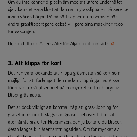
Om du inte känner dig bekväm med att utföra underhållet
själv kan det vara klokt att lämna in gräsklipparen på service
innan våren börjar. På så sätt slipper du rusningen när
andra gräsklipparägare också vill göra sina maskiner redo
för säsongen.
Du kan hitta en Ariens-återförsäljare i ditt område
här
.
3. Att klippa för kort
Det kan vara lockande att klippa gräsmattan så kort som
möjligt för att förlänga tiden mellan klippningarna. Vissa
föredrar också utseendet på en mycket kort och prydligt
klippt gräsmatta.
Det är dock viktigt att komma ihåg att gräsklippning för
gräset innebär ett slags sår. Gräset behöver tid för att
återhämta sig efter klippningen, och ju kortare du klipper,
desto längre blir återhämtningstiden. Om för mycket av
strået klipps bort på en gång kan återhämtningen helt utebli.