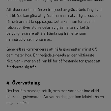
Att klippa bort mer än en tredjedel av grässtråets längd vid
ett tillfälle kan göra att gräset hamnar i allvarlig stress och
får svårare att ta upp solljus. Detta kan i sin tur leda till
rotskador över större delar av gräsmattan, vilket är
betydligt svårare att återhämta sig från eftersom
näringstillförseln försämras.
Generellt rekommenderas att hålla gräsmattan minst 6,5
centimeter hög. En tredjedels-regeln är den viktigaste
riktlinjen – mer än så kan bli för påfrestande för gräset att
återhämta sig från.
4. Övervattning
Det kan låta motsägelsefullt, men mer vatten är inte alltid
bättre för gräsmattan. Att vattna dagligen kan faktiskt ha en
negativ effekt.