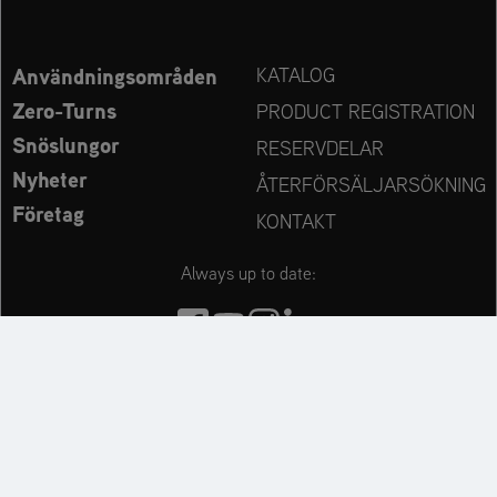
Användningsområden
KATALOG
Zero-Turns
PRODUCT REGISTRATION
Snöslungor
RESERVDELAR
Nyheter
ÅTERFÖRSÄLJARSÖKNING
Företag
KONTAKT
Always up to date:
Discover more websites of our multi-brand company: