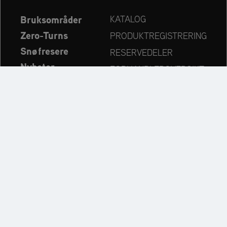
Bruksområder
KATALOG
Zero-Turns
PRODUKTREGISTRERING
Snøfresere
RESERVEDELER
Nyheter
FORHANDLEROVERSIKT
Bedrift
KONTAKT
Always up to date:
Discover more websites of our multi-brand company: