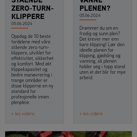
ZERO-TURN-
PLENEN?
KLIPPERE
05.06.2024
05.06.2024
Drømmer du om en
frodig og sunn plen?
Oppdag de 10 beste
Det krever mer enn
fordelene med våre
bare klipping! Lær den
stående zero-turn-
ideelle planen for
klippere, utviklet for
klipping, gjødsling og
effektivitet, sikkerhet
vanning, så plenen
og komfort. Med økt
holder seg i topp stand
klippekapasitet og
uten at det blir for mye
bedre manøvrering i
arbeid.
trange områder er
disse klipperne en ny
standard for
profesjonelle innen
plenpleie.
» les videre
» les videre