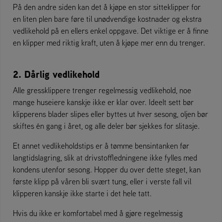
På den andre siden kan det å kjøpe en stor sitteklipper for
en liten plen bare føre til unødvendige kostnader og ekstra
vedlikehold på en ellers enkel oppgave. Det viktige er å finne
en klipper med riktig kraft, uten å kjøpe mer enn du trenger.
2. Dårlig vedlikehold
Alle gressklippere trenger regelmessig vedlikehold, noe
mange huseiere kanskje ikke er klar over. Ideelt sett bør
klipperens blader slipes eller byttes ut hver sesong, oljen bør
skiftes én gang i året, og alle deler bør sjekkes for slitasje.
Et annet vedlikeholdstips er å tømme bensintanken før
langtidslagring, slik at drivstoffledningene ikke fylles med
kondens utenfor sesong. Hopper du over dette steget, kan
første klipp på våren bli svært tung, eller i verste fall vil
klipperen kanskje ikke starte i det hele tatt.
Hvis du ikke er komfortabel med å gjøre regelmessig