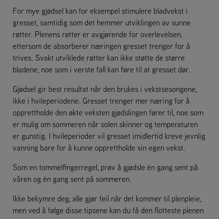
For mye gjødsel kan for eksempel stimulere bladvekst i
gresset, samtidig som det hemmer utviklingen av sunne
røtter. Plenens røtter er avgjørende for overlevelsen,
ettersom de absorberer næringen gresset trenger for å
trives. Svakt utviklede røtter kan ikke støtte de større
bladene, noe som i verste fall kan føre til at gresset dør.
Gjødsel gir best resultat når den brukes i vekstsesongene,
ikke i hvileperiodene. Gresset trenger mer næring for å
opprettholde den økte veksten gjødslingen fører til, noe som
er mulig om sommeren når solen skinner og temperaturen
er gunstig. I hvileperioder vil gresset imidlertid kreve jevnlig
vanning bare for å kunne opprettholde sin egen vekst.
Som en tommelfingerregel, prøv å gjødsle én gang sent på
våren og én gang sent på sommeren.
Ikke bekymre deg; alle gjør feil når det kommer til plenpleie,
men ved å følge disse tipsene kan du få den flotteste plenen