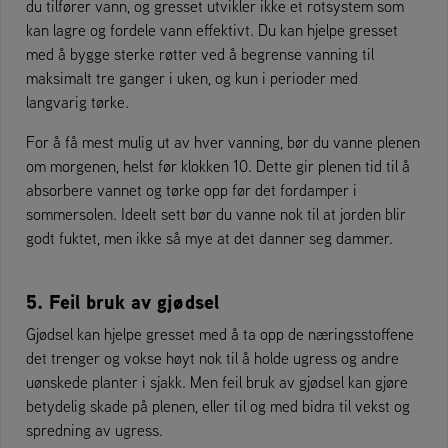
du tilfører vann, og gresset utvikler ikke et rotsystem som
kan lagre og fordele vann effektivt. Du kan hjelpe gresset
med å bygge sterke røtter ved å begrense vanning til
maksimalt tre ganger i uken, og kun i perioder med
langvarig tørke.
For å få mest mulig ut av hver vanning, bør du vanne plenen
om morgenen, helst før klokken 10. Dette gir plenen tid til å
absorbere vannet og tørke opp før det fordamper i
sommersolen. Ideelt sett bør du vanne nok til at jorden blir
godt fuktet, men ikke så mye at det danner seg dammer.
5. Feil bruk av gjødsel
Gjødsel kan hjelpe gresset med å ta opp de næringsstoffene
det trenger og vokse høyt nok til å holde ugress og andre
uønskede planter i sjakk. Men feil bruk av gjødsel kan gjøre
betydelig skade på plenen, eller til og med bidra til vekst og
spredning av ugress.