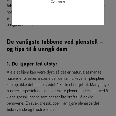
Configure
faktisk skade gresset. Heldigvis er vi her for å trekke frem
noen av de vanligste plenpleiefeilene – både for nye og
erfarne huseiere – sammen med tips til hvordan du kan
unngå dem i år.
De vanligste tabbene ved plenstell –
og tips til å unngå dem
1. Du kjøper feil utstyr
Å eie et hjem kan være dyrt, så det er naturlig at mange
huseiere forsøker å spare der de kan. Likevel er plenpleie
kanskje ikke det beste stedet å kutte i budsjettet. Mange nye
huseiere, spesielt de som har store plener, ender opp med å
kjøpe gressklippere som har for lite kraft til å dekke
behovene. En svak gressklipper kan gjøre plenarbeidet
tidkrevende og frustrerende.