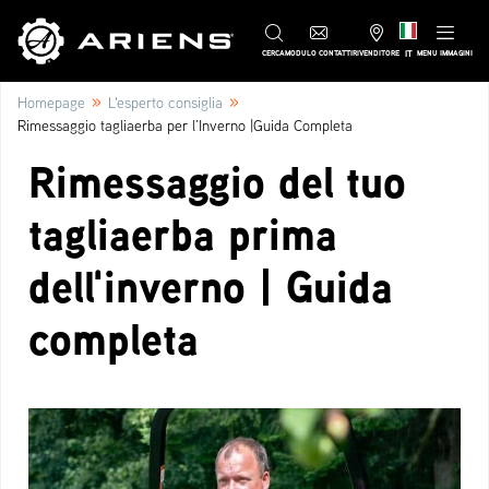
IT
CERCA
MODULO CONTATTI
RIVENDITORE
MENU IMMAGINI
»
»
Homepage
L'esperto consiglia
Rimessaggio tagliaerba per l’Inverno |Guida Completa
Rimessaggio del tuo
tagliaerba prima
dell'inverno | Guida
completa