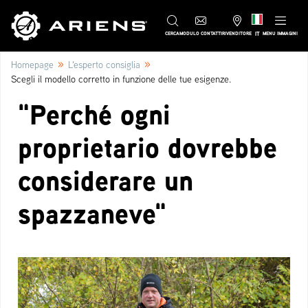
IT
CERCA
MODULO CONTATTI
RIVENDITORE
MENU IMMAGINI
»
»
Homepage
L'esperto consiglia
Scegli il modello corretto in funzione delle tue esigenze.
"Perché ogni
proprietario dovrebbe
considerare un
spazzaneve"