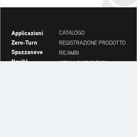
Applicazioni
CATALOGO
Zero-Turn
REGISTRAZIONE PRODOTTO
Spazzaneve
RICAMBI
Novità
CERCA RIVENDITORI
Azienda
CONTATTI
Always up to date:
Discover more websites of our multi-brand company: