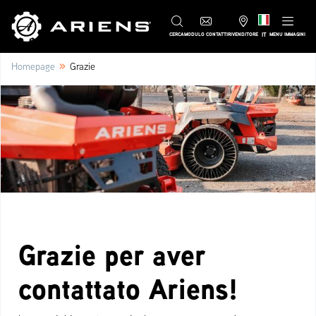
IT
CERCA
MODULO CONTATTI
RIVENDITORE
MENU IMMAGINI
»
Homepage
Grazie
Grazie per aver
contattato Ariens!