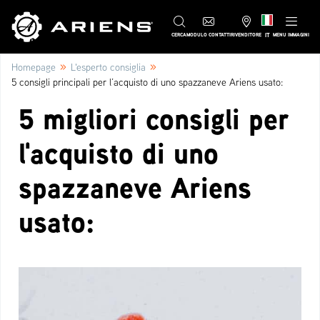
IT
CERCA
MODULO CONTATTI
RIVENDITORE
MENU IMMAGINI
»
»
Homepage
L'esperto consiglia
5 consigli principali per l’acquisto di uno spazzaneve Ariens usato:
5 migliori consigli per
l'acquisto di uno
spazzaneve Ariens
usato: