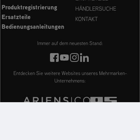
Produktregistrierung
HÄNDLERSUCHE
Ersatzteile
KONTAKT
Bedienungsanleitungen
Immer auf dem neuesten Stand:
Entdecken Sie weitere Websites unseres Mehrmarken-
Unternehmens:
Impressum
Datenschutzerklärung
Cookie Settings
Barrierefreiheitserklärung
Garantie