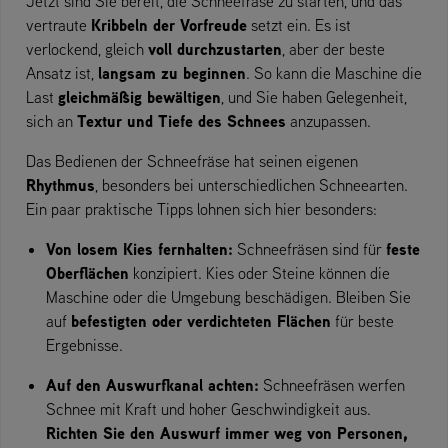
Jetzt sind Sie bereit, die Schneefräse zu starten, und das
Kribbeln der Vorfreude
vertraute
setzt ein. Es ist
voll durchzustarten
verlockend, gleich
, aber der beste
langsam zu beginnen
Ansatz ist,
. So kann die Maschine die
gleichmäßig bewältigen
Last
, und Sie haben Gelegenheit,
Textur und Tiefe des Schnees
sich an
anzupassen.
Das Bedienen der Schneefräse hat seinen eigenen
Rhythmus
, besonders bei unterschiedlichen Schneearten.
Ein paar praktische Tipps lohnen sich hier besonders:
Von losem Kies fernhalten:
feste
Schneefräsen sind für
Oberflächen
konzipiert. Kies oder Steine können die
Maschine oder die Umgebung beschädigen. Bleiben Sie
befestigten oder verdichteten Flächen
auf
für beste
Ergebnisse.
Auf den Auswurfkanal achten:
Schneefräsen werfen
Schnee mit Kraft und hoher Geschwindigkeit aus.
Richten Sie den Auswurf immer weg von Personen,