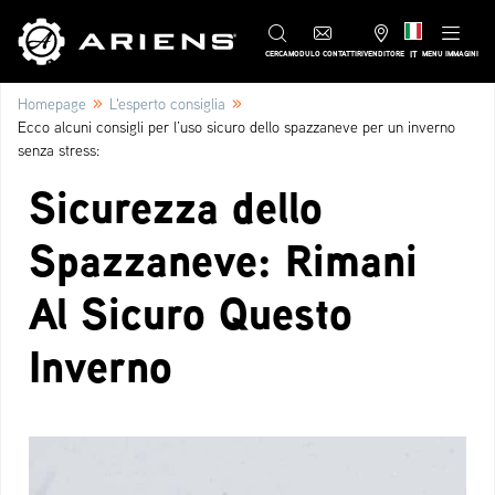
IT
CERCA
MODULO CONTATTI
RIVENDITORE
MENU IMMAGINI
»
»
Homepage
L'esperto consiglia
Ecco alcuni consigli per l’uso sicuro dello spazzaneve per un inverno
senza stress:
Sicurezza dello
Spazzaneve: Rimani
Al Sicuro Questo
Inverno