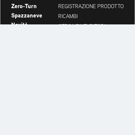
Zero-Turn
REGISTRAZIONE PRODOTTO
Spazzaneve
RICAMBI
Novità
CERCA RIVENDITORI
Azienda
CONTATTI
Always up to date:
Discover more websites of our multi-brand company:
Cookie Settings
Note Legali
NOTE LEGALI PRIVACY