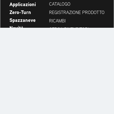
Applicazioni
CATALOGO
Zero-Turn
REGISTRAZIONE PRODOTTO
Spazzaneve
RICAMBI
Novità
CERCA RIVENDITORI
Azienda
CONTATTI
Always up to date:
Discover more websites of our multi-brand company: