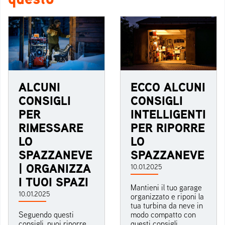
ALCUNI
ECCO ALCUNI
CONSIGLI
CONSIGLI
PER
INTELLIGENTI
RIMESSARE
PER RIPORRE
LO
LO
SPAZZANEVE
SPAZZANEVE
| ORGANIZZA
10.01.2025
I TUOI SPAZI
Mantieni il tuo garage
10.01.2025
organizzato e riponi la
tua turbina da neve in
Seguendo questi
modo compatto con
consigli, puoi riporre
questi consigli