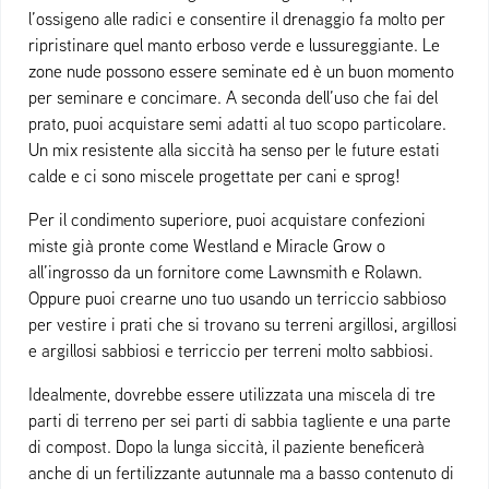
l’ossigeno alle radici e consentire il drenaggio fa molto per
ripristinare quel manto erboso verde e lussureggiante. Le
zone nude possono essere seminate ed è un buon momento
per seminare e concimare. A seconda dell’uso che fai del
prato, puoi acquistare semi adatti al tuo scopo particolare.
Un mix resistente alla siccità ha senso per le future estati
calde e ci sono miscele progettate per cani e sprog!
Per il condimento superiore, puoi acquistare confezioni
miste già pronte come Westland e Miracle Grow o
all’ingrosso da un fornitore come Lawnsmith e Rolawn.
Oppure puoi crearne uno tuo usando un terriccio sabbioso
per vestire i prati che si trovano su terreni argillosi, argillosi
e argillosi sabbiosi e terriccio per terreni molto sabbiosi.
Idealmente, dovrebbe essere utilizzata una miscela di tre
parti di terreno per sei parti di sabbia tagliente e una parte
di compost. Dopo la lunga siccità, il paziente beneficerà
anche di un fertilizzante autunnale ma a basso contenuto di