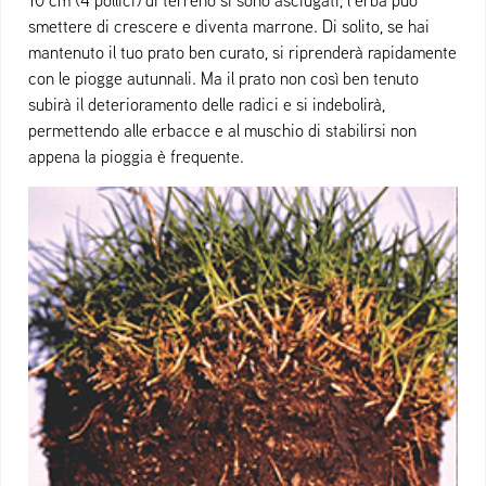
10 cm (4 pollici) di terreno si sono asciugati, l’erba può
smettere di crescere e diventa marrone. Di solito, se hai
mantenuto il tuo prato ben curato, si riprenderà rapidamente
con le piogge autunnali. Ma il prato non così ben tenuto
subirà il deterioramento delle radici e si indebolirà,
permettendo alle erbacce e al muschio di stabilirsi non
appena la pioggia è frequente.