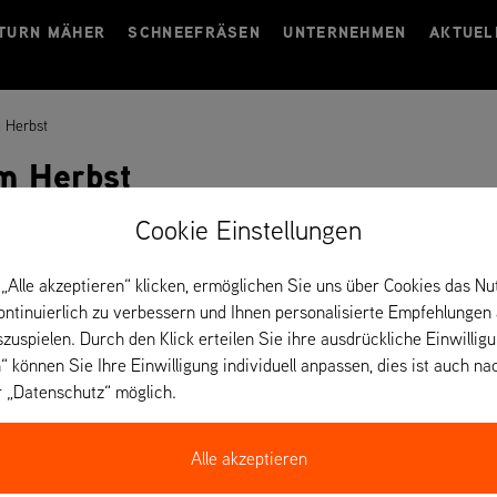
TURN MÄHER
SCHNEEFRÄSEN
UNTERNEHMEN
AKTUEL
m Herbst
im Herbst
Cookie Einstellungen
„Alle akzeptieren“ klicken, ermöglichen Sie uns über Cookies das Nu
kontinuierlich zu verbessern und Ihnen personalisierte Empfehlungen
szuspielen. Durch den Klick erteilen Sie ihre ausdrückliche Einwillig
“ können Sie Ihre Einwilligung individuell anpassen, dies ist auch na
ckenheit, vor allem Zierrasen mit feinen, gebogenen Gräsern. Diejeni
r „Datenschutz“ möglich.
die obersten 10 cm des Bodens ausgetrocknet sind, kann das Gras au
el mit dem Herbstregen schnell erholen. Ein nicht so gut gepflegter 
Alle akzeptieren
ren können, sobald es häufig regnet.