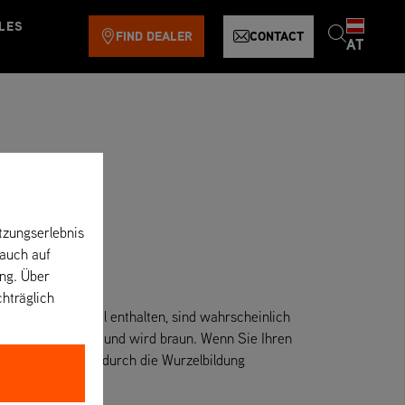
LES
FIND DEALER
CONTACT
AT
tzungserlebnis
 auch auf
ung. Über
chträglich
gen, die Schwingel enthalten, sind wahrscheinlich
fhören zu wachsen und wird braun. Wenn Sie Ihren
Rasen wird jedoch durch die Wurzelbildung