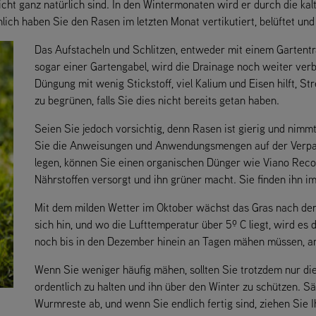
icht ganz natürlich sind. In den Wintermonaten wird er durch die ka
ich haben Sie den Rasen im letzten Monat vertikutiert, belüftet un
Das Aufstacheln und Schlitzen, entweder mit einem Gartent
sogar einer Gartengabel, wird die Drainage noch weiter ver
Düngung mit wenig Stickstoff, viel Kalium und Eisen hilft, 
zu begrünen, falls Sie dies nicht bereits getan haben.
Seien Sie jedoch vorsichtig, denn Rasen ist gierig und nimm
Sie die Anweisungen und Anwendungsmengen auf der Verpa
legen, können Sie einen organischen Dünger wie Viano Rec
Nährstoffen versorgt und ihn grüner macht. Sie finden ihn im
Mit dem milden Wetter im Oktober wächst das Gras nach der
sich hin, und wo die Lufttemperatur über 5º C liegt, wird es 
noch bis in den Dezember hinein an Tagen mähen müssen, an 
Wenn Sie weniger häufig mähen, sollten Sie trotzdem nur d
ordentlich zu halten und ihn über den Winter zu schützen. S
Wurmreste ab, und wenn Sie endlich fertig sind, ziehen Sie I