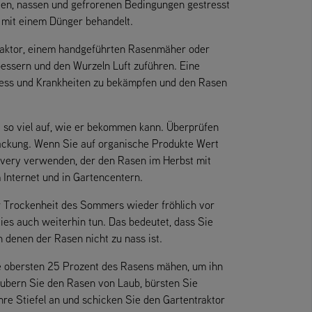
lten, nassen und gefrorenen Bedingungen gestresst
d mit einem Dünger behandelt.
raktor, einem handgeführten Rasenmäher oder
bessern und den Wurzeln Luft zuführen. Eine
Stress und Krankheiten zu bekämpfen und den Rasen
t so viel auf, wie er bekommen kann. Überprüfen
ckung. Wenn Sie auf organische Produkte Wert
overy verwenden, der den Rasen im Herbst mit
 Internet und in Gartencentern.
 Trockenheit des Sommers wieder fröhlich vor
dies auch weiterhin tun. Das bedeutet, dass Sie
denen der Rasen nicht zu nass ist.
ie obersten 25 Prozent des Rasens mähen, um ihn
äubern Sie den Rasen von Laub, bürsten Sie
hre Stiefel an und schicken Sie den Gartentraktor