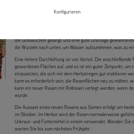
Unsere Sommer werden immer heißer und trockener, und das 
dass wir den Rasen nicht mehr bewässern können, so dass er
Konfigurieren
den Rasen zu jeder Jahreszeit zu pflegen, damit er gesund b
Trockenheit gewappnet ist. Jetzt ist es an der Zeit, den Ra
Vertikutieren und Belüften beginnen, um die Grasnarbe zu be
die Graswurzeln gelangt und eine gute Drainage gewährleistet
die Wurzeln nach unten, um Wasser aufzunehmen, was zu e
Eine tiefere Durchlüftung ist von Vorteil. Die anschließende 
gewordenen Flächen auf, und es ist ein guter Zeitpunkt, um t
einzusetzen, die sich mit dem Herbstregen gut etablieren 
kann es erforderlich sein, die Rasenflächen neu zu mähen, 
kann ein neuer Rasen mit Rollrasen verlegt werden, wenn der
wurde.
Die Aussaat eines neuen Rasens aus Samen erfolgt am best
im Oktober. Im Herbst wird der Rasen normalerweise gefütte
Unkraut- und Futtermittel in einem verwendet. Wenden Sie d
warten Sie bis zum nächsten Frühjahr.