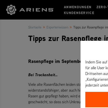
ANWENDUNGEN
ZERO-
KUNDENSERVICE
»
»
Startseite
Expertenwissen
Tipps zur Rasenpflege i
Tipps zur Rasenpflege 
Rasenpflege im September
Indem Sie auf 
für alle User 
Drittseiten au
Bei Trockenheit…
„Konfigurieren
Viele alte Rasenflächen leiden stark unter der Tro
jederzeit unte
widerstandsfähiger, aber auch hier gilt: Sobald 
Rasen gut gepflegt haben, wird er sich in der Reg
geschwächt, so dass sich Unkraut und Moos etablie