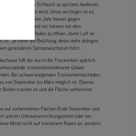
Verbot, mit dem Schlauch zu spritzen, bedeutet,
 noch mehr leiden wird. Umso wichtiger ist es,
leibt und im nächsten Jahr besser gegen
sen zu reparieren, und wir können mit dem
seitigen und den Boden zu öffnen, damit Luft an
 ist. Je tiefer die Belüftung, desto mehr drängen
inem gesünderen Spitzenwachstum führt.
Nachsaat füllt die durch die Trockenheit spärlich
iefwurzelnde, trockenheitstolerante Gräser
werden. Bei schwerwiegenden Trockenheitsschäden
was von September bis März möglich ist. Ebenso
 Boden trocken ist und die Fläche vorbereitet
en auf vorbereiteten Flächen Ende September und
rt und ein Unkrautvernichtungsmittel oder ein
iese Mittel nicht auf trockenem Rasen an, sondern