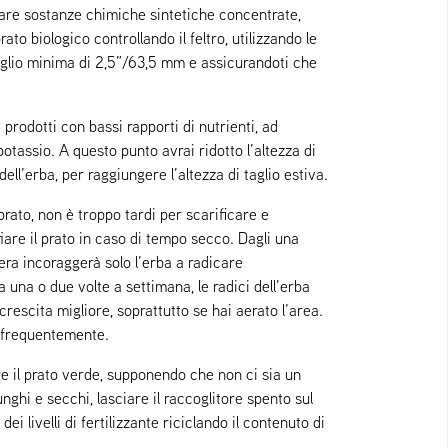
sare sostanze chimiche sintetiche concentrate,
o biologico controllando il feltro, utilizzando le
 taglio minima di 2,5”/63,5 mm e assicurandoti che
 prodotti con bassi rapporti di nutrienti, ad
tassio. A questo punto avrai ridotto l’altezza di
dell’erba, per raggiungere l’altezza di taglio estiva.
prato, non è troppo tardi per scarificare e
fiare il prato in caso di tempo secco. Dagli una
era incoraggerà solo l’erba a radicare
 una o due volte a settimana, le radici dell’erba
escita migliore, soprattutto se hai aerato l’area.
iù frequentemente.
ere il prato verde, supponendo che non ci sia un
unghi e secchi, lasciare il raccoglitore spento sul
ei livelli di fertilizzante riciclando il contenuto di