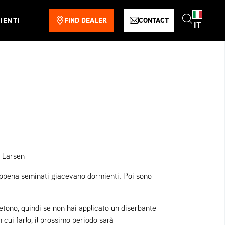
FIND DEALER
CONTACT
IENTI
IT
g Larsen
 appena seminati giacevano dormienti. Poi sono
tono, quindi se non hai applicato un diserbante
n cui farlo, il prossimo periodo sarà