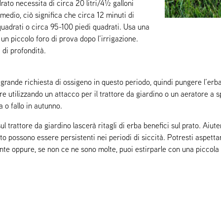
ato necessita di circa 20 litri/4½ galloni
medio, ciò significa che circa 12 minuti di
 quadrati o circa 95-100 piedi quadrati. Usa una
un piccolo foro di prova dopo l’irrigazione.
 di profondità.
 grande richiesta di ossigeno in questo periodo, quindi pungere l’erb
 utilizzando un attacco per il trattore da giardino o un aeratore a sp
a o fallo in autunno.
trattore da giardino lascerà ritagli di erba benefici sul prato. Aiuter
 possono essere persistenti nei periodi di siccità. Potresti aspettar
ante oppure, se non ce ne sono molte, puoi estirparle con una piccol