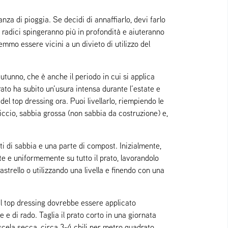
za di pioggia. Se decidi di annaffiarlo, devi farlo
 radici spingeranno più in profondità e aiuteranno
emmo essere vicini a un divieto di utilizzo del
utunno, che è anche il periodo in cui si applica
rato ha subito un’usura intensa durante l’estate e
el top dressing ora. Puoi livellarlo, riempiendo le
riccio, sabbia grossa (non sabbia da costruzione) e,
arti di sabbia e una parte di compost. Inizialmente,
e e uniformemente su tutto il prato, lavorandolo
rastrello o utilizzando una livella e finendo con una
 Il top dressing dovrebbe essere applicato
 di rado. Taglia il prato corto in una giornata
scela secca, circa 3-4 chili per metro quadrato,