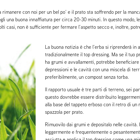
 rimanere con noi per un bel po’ e il prato sta soffrendo per la mancan
gli una buona innaffiatura per circa 20-30 minuti. In questo modo, le
ti casi, non è sufficiente per fermare l’aspetto secco e, inoltre, potr
La buona notizia è che l’erba si riprenderà in a
tradizionalmente il top dressing. Ma se il tuo p
ha grumi e avvallamenti, potrebbe beneficiare d
depressioni e le cavità con una miscela di ter
preferibilmente, un compost senza torba.
Il rapporto usuale è tre parti di terreno, sei p
questo dovrebbe essere distribuito leggerment
alla base del tappeto erboso con il retro di un 
spazzola per prato.
Rimuovilo dai grumi e depositalo nelle cavità.
leggermente e frequentemente o pesantemente e
asciutta e applica il top dressing come una mi