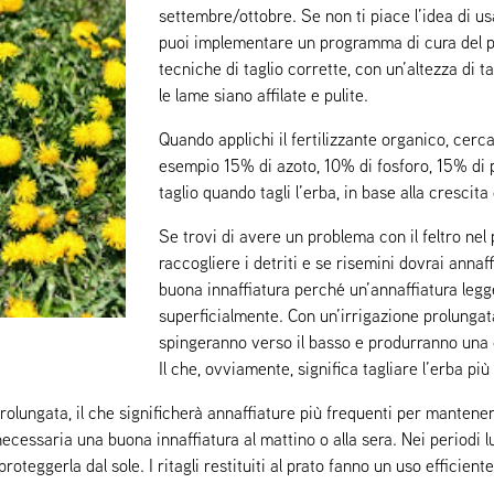
settembre/ottobre. Se non ti piace l’idea di u
puoi implementare un programma di cura del prat
tecniche di taglio corrette, con un’altezza di
le lame siano affilate e pulite.
Quando applichi il fertilizzante organico, cerca
esempio 15% di azoto, 10% di fosforo, 15% di po
taglio quando tagli l’erba, in base alla crescita 
Se trovi di avere un problema con il feltro nel 
raccogliere i detriti e se risemini dovrai annaf
buona innaffiatura perché un’annaffiatura legg
superficialmente. Con un’irrigazione prolungata
spingeranno verso il basso e produrranno una cr
Il che, ovviamente, significa tagliare l’erba p
 prolungata, il che significherà annaffiature più frequenti per manten
necessaria una buona innaffiatura al mattino o alla sera. Nei periodi l
teggerla dal sole. I ritagli restituiti al prato fanno un uso efficiente d