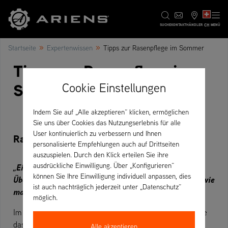
CH
SUCHE
KONTAKT
HÄNDLER
MENÜ
»
»
Startseite
Expertenwissen
Tipps zur Rasenpflege im Sommer
Tipps zur Rasenpflege im
Sommer
Cookie Einstellungen
Indem Sie auf „Alle akzeptieren“ klicken, ermöglichen
Sie uns über Cookies das Nutzungserlebnis für alle
User kontinuierlich zu verbessern und Ihnen
Rasenpflege im Juni
personalisierte Empfehlungen auch auf Drittseiten
auszuspielen. Durch den Klick erteilen Sie ihre
ausdrückliche Einwilligung. Über „Konfigurieren“
„Ein Unkraut ist eine Pflanze, die alle
können Sie Ihre Einwilligung individuell anpassen, dies
Überlebensfähigkeiten beherrscht, außer zu lernen, wie
ist auch nachträglich jederzeit unter „Datenschutz“
man in Reihen wächst.“ Doug Larsen
möglich.
Im April und bis in den Mai hinein sah es so aus, als würde
das Gras nie wachsen, und in den nach dem Vertikutieren
Alle akzeptieren