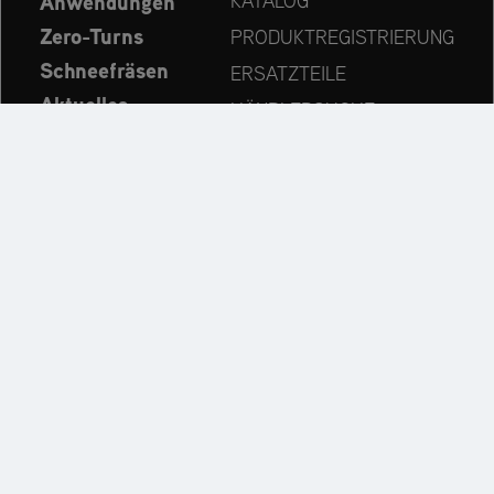
Anwendungen
KATALOG
Zero-Turns
PRODUKTREGISTRIERUNG
Schneefräsen
ERSATZTEILE
Aktuelles
HÄNDLERSUCHE
Unternehmen
KONTAKT
Immer auf dem neuesten Stand:
Entdecken Sie weitere Websites unseres Mehrmarken-
Unternehmens: