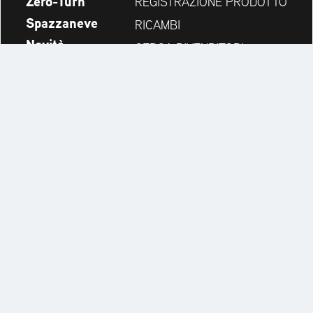
Zero-Turn
REGISTRAZIONE PRODOTTO
Spazzaneve
RICAMBI
Novità
CERCA RIVENDITORI
Azienda
CONTATTI
Always up to date:
Discover more websites of our multi-brand company:
Cookie Settings
Note Legali
NOTE LEGALI PRIVACY
Warranty Policy
Conditions