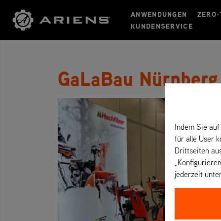
ANWENDUNGEN
ZERO-
KUNDENSERVICE
GaLaBau Nürnberg
Indem Sie auf 
für alle User 
Drittseiten au
„Konfigurieren
jederzeit unte