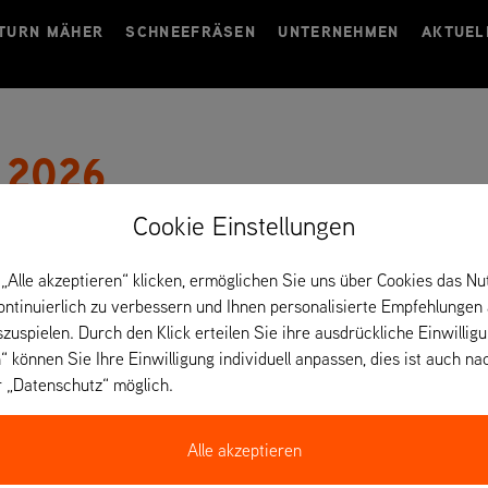
TURN MÄHER
SCHNEEFRÄSEN
UNTERNEHMEN
AKTUEL
 2026
Cookie Einstellungen
Von 15. bis 18. September 2026 sind wir auf der GaLaBau m
vertreten.
„Alle akzeptieren“ klicken, ermöglichen Sie uns über Cookies das Nu
kontinuierlich zu verbessern und Ihnen personalisierte Empfehlungen
szuspielen. Durch den Klick erteilen Sie ihre ausdrückliche Einwillig
“ können Sie Ihre Einwilligung individuell anpassen, dies ist auch na
r „Datenschutz“ möglich.
Alle akzeptieren