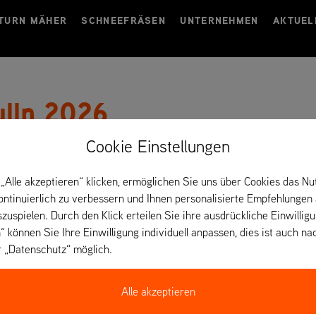
TURN MÄHER
SCHNEEFRÄSEN
UNTERNEHMEN
AKTUEL
lln 2026
Cookie Einstellungen
Von 03. bis 07. September 2026 sind wir auf der internatio
unserer Geräte für die Grünflächenpflege vertreten.
„Alle akzeptieren“ klicken, ermöglichen Sie uns über Cookies das Nu
kontinuierlich zu verbessern und Ihnen personalisierte Empfehlungen
szuspielen. Durch den Klick erteilen Sie ihre ausdrückliche Einwillig
“ können Sie Ihre Einwilligung individuell anpassen, dies ist auch na
r „Datenschutz“ möglich.
Alle akzeptieren