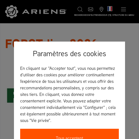
FR
RECHERCHE
CONTACT
REVENDEUR
STRUCTURE DU MENU
FORST live 2026
Paramètres des cookies
En cliquant sur "Accepter tout", vous nous permettez
d'utiliser des cookies pour améliorer continuellement
l'expérience de tous les utilisateurs et vous offrir des
recommandations personnalisées, y compris sur des
sites tiers. En cliquant, vous donnez votre
consentement explicite. Vous pouvez adapter votre
consentement individuellement via "Configurer" ; cela
est également possible ultérieurement à tout moment
sous "Vie privée".
Tous acceptent