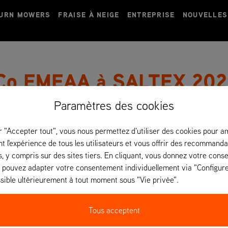
TURN MOWERS
FRAISE À NEIGE
ENTREPRISE
NOUVELLES
sCo EMEAA à SALTEX 202
Paramètres des cookies
AriensCo EMEAA est fière d'exposer à SALTEX 2025, le prin
de l'entretien des terrains, du gazon sportif et de l'aménagem
r "Accepter tout", vous nous permettez d'utiliser des cookies pour a
tondeuses à rayon de braquage zéro Ariens et des solutions
t l'expérience de tous les utilisateurs et vous offrir des recommanda
dernières innovations au stand C056. Venez nous rendre vi
, y compris sur des sites tiers. En cliquant, vous donnez votre con
notre équipe, voir les machines de près et découvrir les nou
s pouvez adapter votre consentement individuellement via "Configurer
espaces verts.
sible ultérieurement à tout moment sous "Vie privée".
Tous acceptent