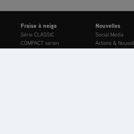
Fraise à neige
Nouvelles
Série CLASSIC
Social Media
COMPACT serien
Actions & Nouvel
Série DELUXE
Salons et événe
Série PLATINUM
Publications
PROFESSIONAL serien
Conseils d’expert
Série MAMMOTH 850
Voix du client
Outils portés – MAMMOTH 850
Series
Accessoires
EXPORT DEALER
PRODUCT