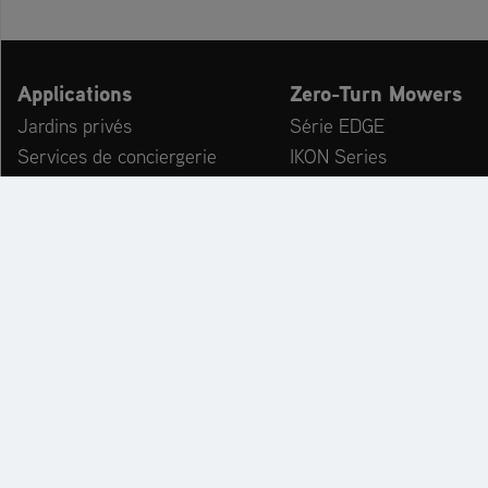
Applications
Zero-Turn Mowers
Jardins privés
Série EDGE
Services de conciergerie
IKON Series
Prestataires de services
Série APEX
Municipalités & chantiers
Série ZENITH
Installations de loisirs
Série ZENITH E
Service hivernal
SUMMIT PRO Serie
Série ARROW
Série ARROW E
Accessoires
FORMULAIRE DE
RECHERCHE DE