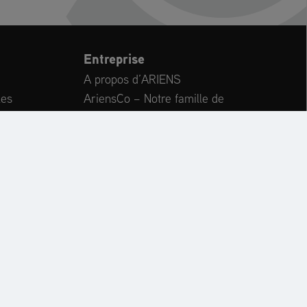
Entreprise
A propos d’ARIENS
les
AriensCo – Notre famille de
marques
ments
Notre marque sœur : AS-Motor
Pièces détachées
International
Carrière
PIÈCES
OPERATOR’S