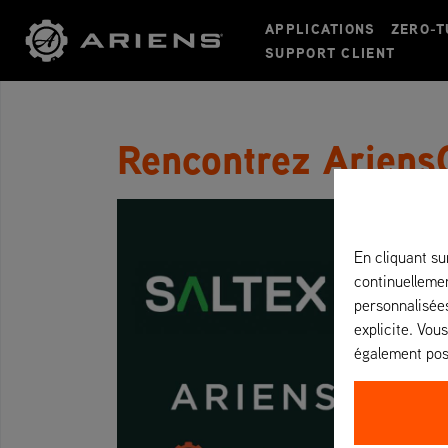
APPLICATIONS
ZERO-
SUPPORT CLIENT
Rencontrez Arien
En cliquant su
continuellemen
personnalisées
explicite. Vou
également pos