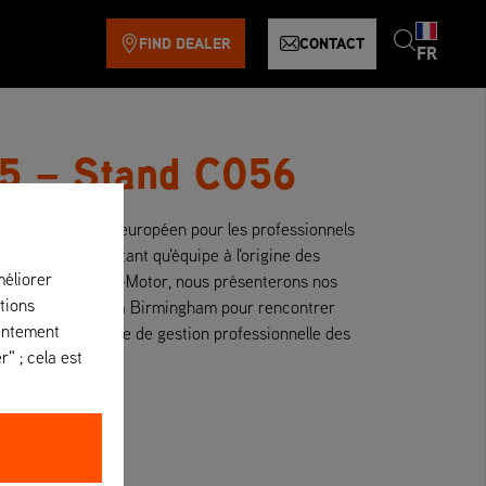
FIND DEALER
CONTACT
FR
5 – Stand C056
cipal événement européen pour les professionnels
ent paysager. En tant qu'équipe à l'origine des
méliorer
 d'herbe haute AS-Motor, nous présenterons nos
tions
site en novembre à Birmingham pour rencontrer
sentement
veautés en matière de gestion professionnelle des
" ; cela est