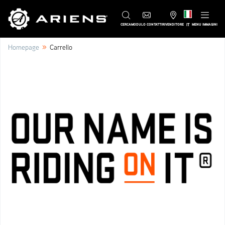
IT
CERCA
MODULO CONTATTI
RIVENDITORE
MENU IMMAGINI
»
Homepage
Carrello