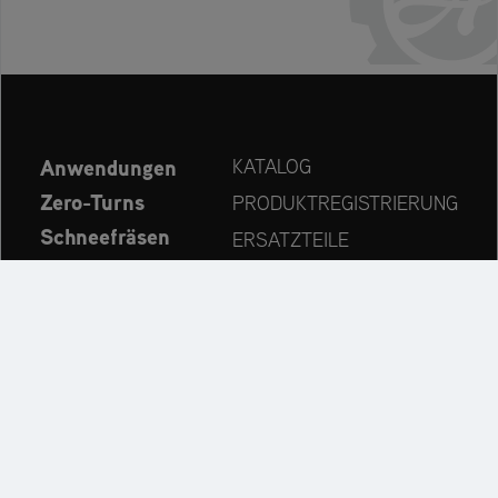
Anwendungen
KATALOG
Zero-Turns
PRODUKTREGISTRIERUNG
Schneefräsen
ERSATZTEILE
Aktuelles
HÄNDLERSUCHE
Unternehmen
KONTAKT
Immer auf dem neuesten Stand:
Entdecken Sie weitere Websites unseres Mehrmarken-