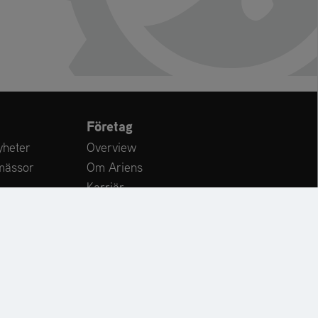
Företag
yheter
Overview
mässor
Om Ariens
Karriär
Kundsupport
Internationellt