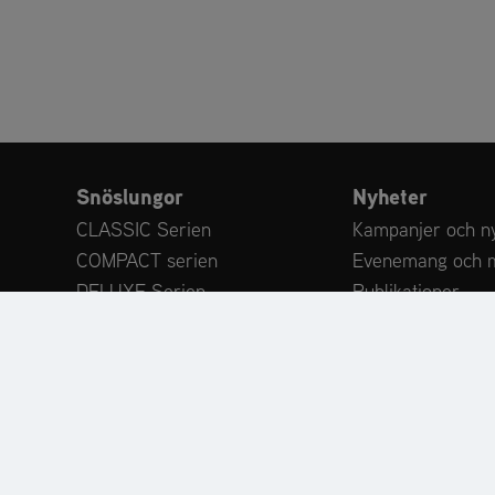
Snöslungor
Nyheter
CLASSIC Serien
Kampanjer och n
COMPACT serien
Evenemang och 
DELUXE Serien
Publikationer
PLATINUM Serien
Experttips
PROFESSIONAL serien
Kundrecensioner
MAMMOTH 850 Serien
Ariens MAMMOTH 850 tillbehör
Tillbehör