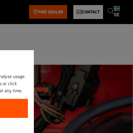
FIND DEALER
CONTACT
SE
analyse usage
s or click
at any time.