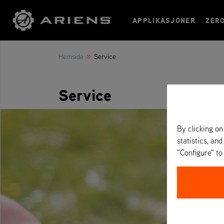
APPLIKASJONER
ZER
»
Hemsida
Service
Service
By clicking on
statistics, and
"Configure" t