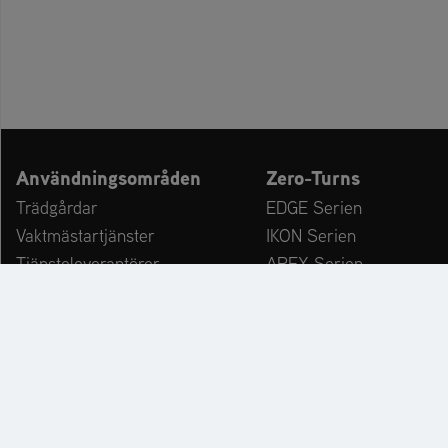
Användningsområden
Zero-Turns
Trädgårdar
EDGE Serien
Vaktmästartjänster
IKON Serien
Tjänsteleverantörer
APEX Serien
Kommuner och driftgårdar
ZENITH Serien
Fritidsanläggningar
ZENITH E Serien
Vinterservice
ARROW Serien
ARROW E Serien
Tillbehör