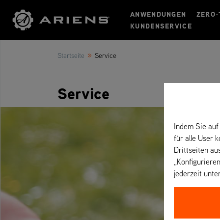
ANWENDUNGEN
ZERO-
KUNDENSERVICE
»
Startseite
Service
Service
Indem Sie auf 
für alle User 
Drittseiten au
„Konfigurieren
jederzeit unte