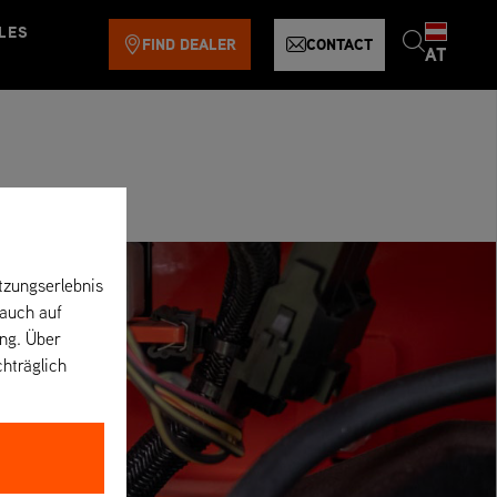
LES
FIND DEALER
CONTACT
AT
tzungserlebnis
 auch auf
ung. Über
chträglich