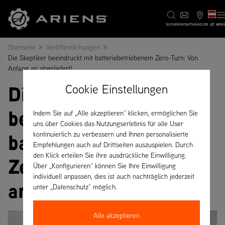
AT
SUCHE
KONTAKT
HÄNDLER
MEN
»
»
Startseite
Veröffentlichungen
Die Skeptiker beeindruckt mit batteriebetriebenem Zero-Turn: Von
Anfang an abgeliefert!
Die Skeptiker
Cookie Einstellungen
beeindruckt mit
Indem Sie auf „Alle akzeptieren“ klicken, ermöglichen Sie
uns über Cookies das Nutzungserlebnis für alle User
batteriebetriebenem
kontinuierlich zu verbessern und Ihnen personalisierte
Empfehlungen auch auf Drittseiten auszuspielen. Durch
den Klick erteilen Sie ihre ausdrückliche Einwilligung.
Zero-Turn: Von Anfang
Über „Konfigurieren“ können Sie Ihre Einwilligung
individuell anpassen, dies ist auch nachträglich jederzeit
an abgeliefert!
unter „Datenschutz“ möglich.
Alle akzeptieren