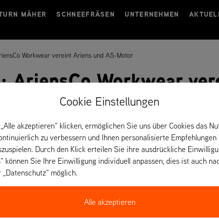
TURN MÄHER
SCHNEEFRÄSEN
UNTERNEHMEN
AKTUEL
AriensCo Workwear vereint Ariens und AS-Motor
k: AriensCo Workwear vere
Cookie Einstellungen
„Alle akzeptieren“ klicken, ermöglichen Sie uns über Cookies das Nu
kontinuierlich zu verbessern und Ihnen personalisierte Empfehlungen
szuspielen. Durch den Klick erteilen Sie ihre ausdrückliche Einwillig
“ können Sie Ihre Einwilligung individuell anpassen, dies ist auch na
r „Datenschutz“ möglich.
Alle akzeptieren