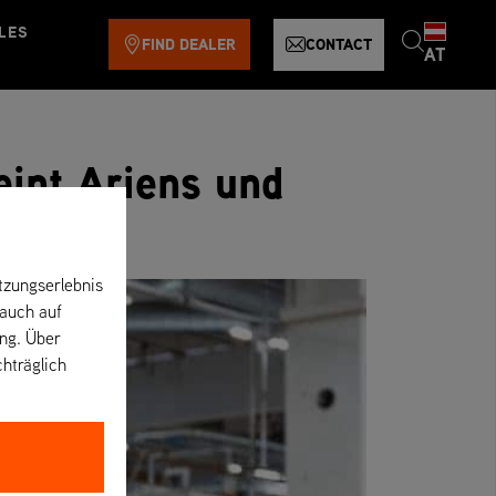
LES
FIND DEALER
CONTACT
AT
int Ariens und
tzungserlebnis
 auch auf
ung. Über
chträglich