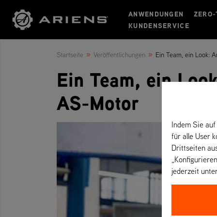
ANWENDUNGEN
ZERO-
KUNDENSERVICE
»
»
Startseite
Veröffentlichungen
Ein Team, ein Look: 
Ein Team, ein Loo
AS-Motor
Indem Sie auf 
für alle User 
Drittseiten au
„Konfigurieren
jederzeit unte