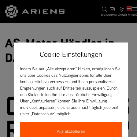
AT
SUCHE
KONTAKT
HÄNDLER
MEN
AS-Motor Händler in
DA
Cookie Einstellungen
Indem Sie auf „Alle akzeptieren“ klicken, ermöglichen Sie
uns über Cookies das Nutzungserlebnis für alle User
kontinuierlich zu verbessern und Ihnen personalisierte
Empfehlungen auch auf Drittseiten auszuspielen. Durch
den Klick erteilen Sie ihre ausdrückliche Einwilligung.
Über „Konfigurieren“ können Sie Ihre Einwilligung
individuell anpassen, dies ist auch nachträglich jederzeit
unter „Datenschutz“ möglich.
Alle akzeptieren