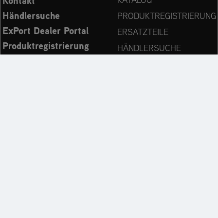
Kontakt
Händlersuche
PRODUKTREGISTRIERUNG
ExPort Dealer Portal
ERSATZTEILE
Produktregistrierung
HÄNDLERSUCHE
Ersatzteile
KONTAKT
Bedienungsanleitungen
Immer auf dem neuesten Stand:
Entdecken Sie weitere Websites unseres Mehrmarken-
Unternehmens: