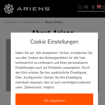
AT
SUCHE
KONTAKT
HÄNDLER
MEN
»
»
Startseite
Unternehmen
About Ariens
About Ariens
Cookie Einstellungen
Um dieses Video anzusehen, akzeptieren Sie bitte Cookies
Indem Sie auf „Alle akzeptieren“ klicken, ermöglichen Sie
externer Medien.
uns über Cookies das Nutzungserlebnis für alle User
Cookie-Einstellungen
kontinuierlich zu verbessern und Ihnen personalisierte
Empfehlungen auch auf Drittseiten auszuspielen. Durch
den Klick erteilen Sie ihre ausdrückliche Einwilligung.
Über „Konfigurieren“ können Sie Ihre Einwilligung
individuell anpassen, dies ist auch nachträglich jederzeit
unter „Datenschutz“ möglich.
Alle akzeptieren