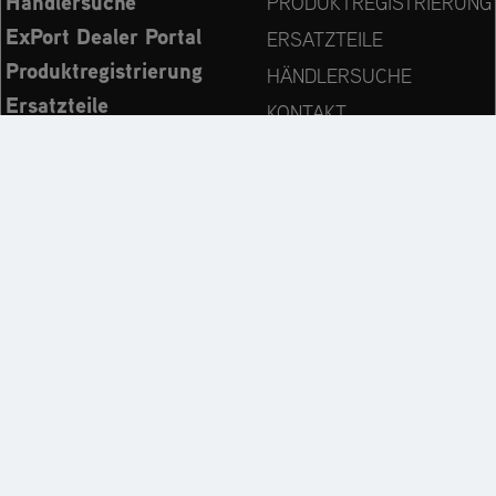
Händlersuche
PRODUKTREGISTRIERUNG
ExPort Dealer Portal
ERSATZTEILE
Produktregistrierung
HÄNDLERSUCHE
Ersatzteile
KONTAKT
Bedienungsanleitungen
Immer auf dem neuesten Stand:
Entdecken Sie weitere Websites unseres Mehrmarken-
Unternehmens: