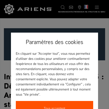
FR
RECHERCHE
CONTACT
REVENDEUR
STRUCTURE DU MENU
Paramètres des cookies
En cliquant sur "Accepter tout", vous nous permettez
d'utiliser des cookies pour améliorer continuellement
l'expérience de tous les utilisateurs et vous offrir des
recommandations personnalisées, y compris sur des
Invitation à Demopark 2025 :
sites tiers. En cliquant, vous donnez votre
consentement explicite. Vous pouvez adapter votre
Découvrez les innovations
consentement individuellement via "Configurer" ; cela
est également possible ultérieurement à tout moment
Ariens en direct sur notre
sous "Vie privée".
stand E-595 !
Tous acceptent