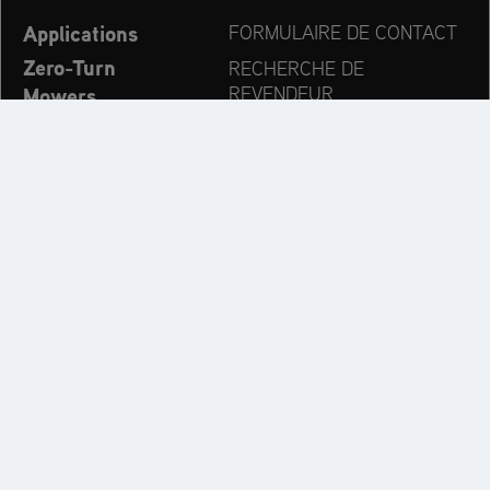
Applications
FORMULAIRE DE CONTACT
Zero-Turn
RECHERCHE DE
Mowers
REVENDEUR
Fraise à neige
EXPORT DEALER PORTAL
Nouvelles
PRODUCT REGISTRATION
Entreprise
PIÈCES DÉTACHÉES
OPERATOR’S MANUAL
Suivez les dernières évolutions:
Découvrez l’univers des marques AriensCo